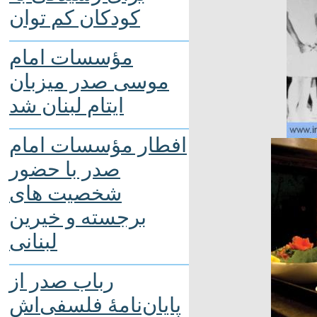
کودکان کم توان
مؤسسات امام
موسی صدر میزبان
ایتام لبنان شد
افطار مؤسسات امام
 مدرسه پرستاری ۱۹۷۵
صدر با حضور
شخصیت های
برجسته و خیرین
لبنانی
رباب صدر از
پایان‌نامۀ فلسفی‌اش