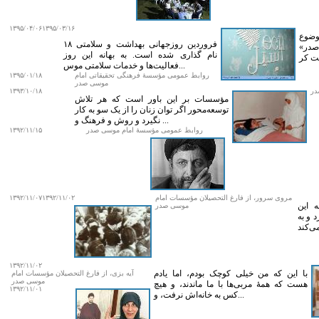
۱۳۹۵/۰۴/۰۶
۱۳۹۵/۰۳/۱۶
موضوع
۱۸ فروردین روزجهانی بهداشت و سلامتی
صدر»
نام گذاری شده است. به بهانه این روز
فعالیت‌ها و خدمات سلامتی موس...
روابط عمومی مؤسسۀ فرهنگی تحقیقاتی امام
۱۳۹۵/۰۱/۱۸
موسی صدر
در
۱۳۹۳/۱۰/۱۸
مؤسسات بر این باور است که هر تلاش
توسعه‌محور اگر توان زنان را از یک سو به کار
نگیرد و روش و فرهنگ و ...
روابط عمومی مؤسسۀ امام موسی صدر
۱۳۹۲/۱۱/۱۵
مروی سرور، از فارغ التحصیلان مؤسسات امام
۱۳۹۲/۱۱/۰۲
۱۳۹۲/۱۱/۰۷
 این
موسی صدر
 و به
۱۳۹۲/۱۱/۰۲
با این که من خیلی کوچک بودم، اما یادم
آیه بزی، از فارغ التحصیلان مؤسسات امام
موسی صدر
هست که همۀ مربی‌ها با ما ماندند، و هیچ
۱۳۹۲/۱۱/۰۱
کس به خانه‌‌اش نرفت، و...