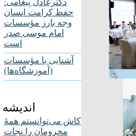
دکترعادل پیغامی:
حفظ کرامت انسان
وجه بارز مؤسسات
امام موسی صدر
است
آشنایی با مؤسسات
(آموزشگاه‌ها)
اندیشه
کاش می‌توانستم همۀ
محرومان را نجات