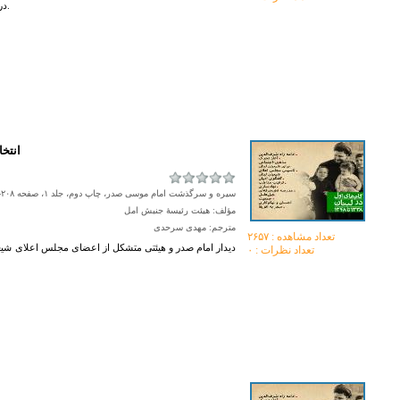
در انتخاب سخنرانان مذهبی ماه رمضانِ رادیو اعلام کرد.
سیره و سرگذشت امام موسی صدر، چاپ دوم، جلد ۱، صفحه ۲۰۸-۲۰۹
مؤلف: هیئت رئیسۀ جنبش امل
مترجم: مهدی سرحدی
تعداد مشاهده :‌ ۲۶۵۷
دیدار امام صدر و هیئتی متشکل از اعضای مجلس اعلای شیعی
تعداد نظرات : ۰