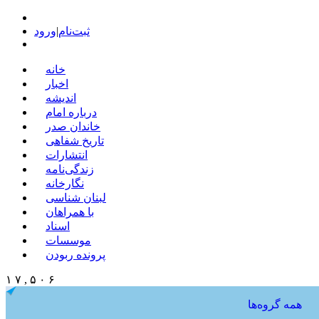
ثبت‌نام
|
ورود
خانه
اخبار
اندیشه
درباره امام
خاندان صدر
تاریخ شفاهی
انتشارات
زندگی‌نامه
نگارخانه
لبنان شناسی
با همراهان
اسناد
موسسات
پرونده ربودن
۱ ۷ , ۵ ۰ ۶
همه گروه‌ها