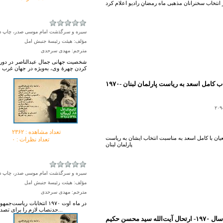
سیره و سرگذشت امام موسی صدر، چاپ دوم، جلد ۱، صفح
مؤلف: هیئت رئیسۀ جنبش امل
مترجم: مهدی سرحدی
شخصیت جهانی جمال عبدالناصر در دورۀ 
کردن چهرۀ وی، به‌ویژه در جهان غرب 
تعداد مشاهده :‌ ۲۳۶۲
ان با کامل اسعد به مناسبت انتخاب ایشان به ریاست
تعداد نظرات : ۰
پارلمان لبنان
سیره و سرگذشت امام موسی صدر، چاپ دوم، جلد ۱، صفح
مؤلف: هیئت رئیسۀ جنبش امل
مترجم: مهدی سرحدی
در ماه اوت ۱۹۷۰ انتخابات
حد‌نصاب لازم را براى تصدى اين مقام کسب نکردند، زيرا آراى‌ نمايندگان بدين‌ترتيب ميان نامزدها توز...
سال ۱۹۷۰- ارتحال آیت‌الله سید محسن حکیم