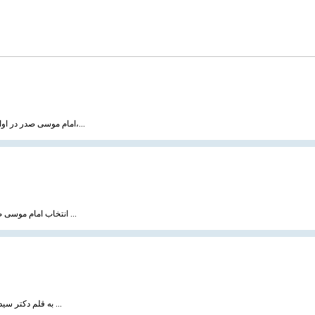
امام موسی صدر در اواخر سال ۱۳۳۸ و به دنبال توصیه‌های حضرات آیات بروجردی، حکیم و شیخ مرتضی آل یاسین،...
انتخاب امام موسی صدر به رهبری و زعامت عالی شیعیان لبنان امری تصادفی و اتفاقی نبود بلکه معلول عوامل ...
به قلم دکتر سید یاسر یائو جیده ، سایت مسلم هرالد هنگ كنگ ترجمه : رضا مرادزاده ، 20 بهمن 1383 مقاله ...