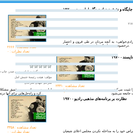
۱۹۷۰ - جايگاه و نقش زن از ديدگاه امام صدر
زادی‌خواهی» به آنچه مردان در طی قرون و اعصار
درخصوص زن بیان کرده‌اند، به دیدۀ تردید می‌نگرد.
تعداد مشاهده :‌ ۲۶۶۶
تعداد نظرات : ۰
 ناپسند
سیره و سرگذشت امام موسی صدر، چاپ دوم، جلد ۱، صفح
مؤلف: هیئت رئیسۀ جنبش امل
مترجم: مهدی سرحدی
تعداد مشاهده :‌ ۲۳۳۱
تثبيت می‌کند و
امام صدر پس از بررسى عميق مشکلات اج
تعداد نظرات : ۰
کرد و راه‌حل‌هايى‌ براى آنها درنظر گرفت؛ اين کار مقدمه‌اى بر روند اصلاحات‌ عمومى‌و فراگير در جامعه‌ ل...
۱۹۷۰ - نظارت بر برنامه‌هاى مذهبى راديو
تعداد مشاهده :‌ ۳۳۵۸
عتراض خود را به مداخله نکردن مجلس اعلای شیعیان
تعداد نظرات : ۰