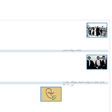
سایت روایت صدر
یاران امام به روایت اسناد ساواک، جلد ۱،
ص ۲۰ ـ ۷۳