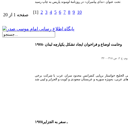
تحت عنوان «ندای پیامبران» در روزنامۀ لوموند پاریس به چاپ رسید.
[1]
2
3
4
5
6
7
8
9
10
صفحه 1 از 20
۱۹۷۸- وخامت اوضاع و فراخوان ایجاد تشکل یکپارچه‏ لبنان
۳ - ۳۲۰
اتی الخلیج خواستار برپایی کنفرانس محدود سران عرب با شرکت برخی
۱۹۷۸ـ سفر به الجزایر