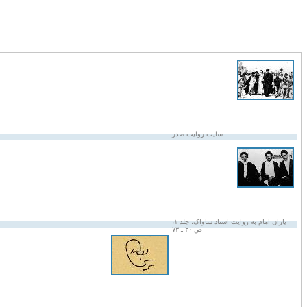
سایت روایت صدر
یاران امام به روایت اسناد ساواک، جلد ۱،
ص ۲۰ ـ ۷۳