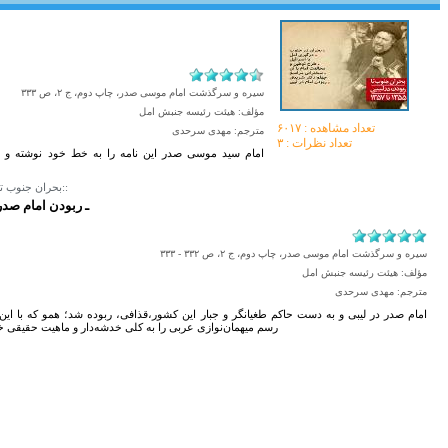
سیره و سرگذشت امام موسی صدر، چاپ دوم، ج ۲، ص ۳۳۳
مؤلف: هیئت رئیسه جنبش امل
تعداد مشاهده :‌ ۶۰۱۷
مترجم: مهدی سرحدی
تعداد نظرات : ۳
::بحران جنوب تا ربودن در لیبی::
۱۹۷۸ـ ربودن امام صد
سیره و سرگذشت امام موسی صدر، چاپ دوم، ج ۲، ص ۳۳۲ - ۳۳۳
مؤلف: هیئت رئیسه جنبش امل
مترجم: مهدی سرحدی
امام صدر در لیبی و به دست حاکم طغیانگر و جبار این کشور،قذافی، ربوده شد؛ همو که با این 
رسم میهمان‌نوازی عربی را به کلی خدشه‌دار و ماهیت حقیقی خو