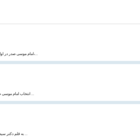
امام موسی صدر در اواخر سال ۱۳۳۸ و به دنبال توصیه‌های حضرات آیات بروجردی، حکیم و شیخ مرتضی آل یاسین،...
انتخاب امام موسی صدر به رهبری و زعامت عالی شیعیان لبنان امری تصادفی و اتفاقی نبود بلکه معلول عوامل ...
به قلم دکتر سید یاسر یائو جیده ، سایت مسلم هرالد هنگ كنگ ترجمه : رضا مرادزاده ، 20 بهمن 1383 مقاله ...