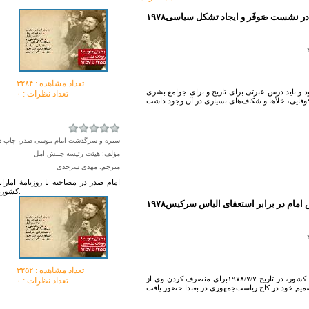
ور در نشست صَوفَر و ایجاد تشکل سیاسی
تعداد مشاهده :‌ ۳۲۸۴
 و باید درس عبرتی برای تاریخ و برای جوامع بشری
تعداد نظرات : ۰
سیره و سرگذشت امام موسی صدر، چاپ دوم، ج ۲، ص ۱۸
مؤلف: هیئت رئیسه جنبش امل
مترجم: مهدی سرحدی
امام صدر در مصاحبه با روزنامۀ امار
کشورهای عربی، به‌ویژه سوریه و عربستان سعودی و کویت و الجزایر و لیبی شد.
اکنش امام در برابر استعفای الیاس سرکیس
تعداد مشاهده :‌ ۳۲۵۲
امام صدر در پی استعفای رئیس‌جمهور در اثر اوضاع داخلی کشور، در تاریخ ۱۹۷۸/۷/۷برای منصرف کردن وی از
تعداد نظرات : ۰