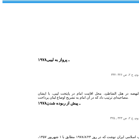
۱۹۷۸ـ پرواز به لیبی
۳۲ -۳۳۲
روزنامۀ کویتی النهضه در هتل الشاطئ، محل اقامت امام در پایتخت لیبی، با ایشان
مصاحبه‌ای ترتیب داد که در آن امام به تشریح اوضاع لبنان پرداخت.
۱۹۷۸ـ پیش از ربوده شدن
۳ ـ ۳۲۵
امام موسی صدر مقاله‌ای دربارۀ انقلاب اسلامی ایران نوشت که در روز ۱۹۷۸/۸/۲۳ مطابق با ۱ شهریور ۱۳۵۷،