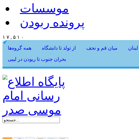
موسسات
پرونده ربودن
۱ ۷ , ۵ ۱ ۰
لبنان
میان قم و نجف
از تولد تا دانشگاه
همه گروه‌ها
بحران جنوب تا ربودن در لیبی