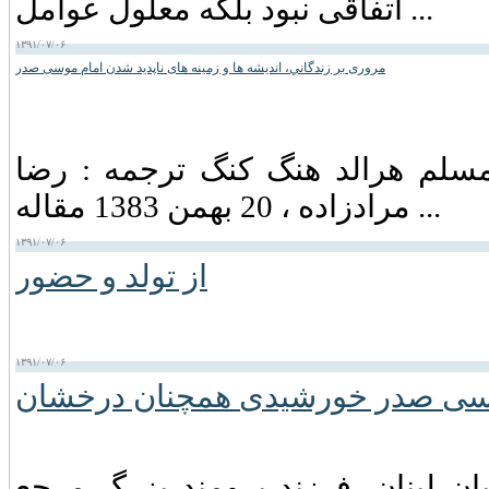
اتفاقی نبود بلکه معلول عوامل ...
۱۳۹۱/۰۷/۰۶
مروری بر زندگاني، انديشه ها و زمينه های ناپديد شدن امام موسی صدر
 مسلم هرالد هنگ كنگ ترجمه : رضا
مرادزاده ، 20 بهمن 1383 مقاله ...
۱۳۹۱/۰۷/۰۶
از تولد و حضور
۱۳۹۱/۰۷/۰۶
سی صدر خورشیدی همچنان درخشان
ان لبنان‏، فرزند برومند بزرگ مرجع