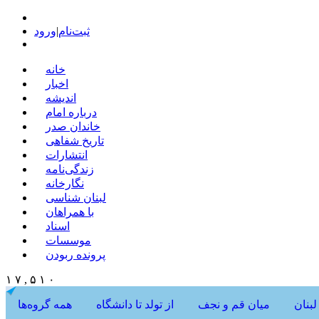
ثبت‌نام
|
ورود
خانه
اخبار
اندیشه
درباره امام
خاندان صدر
تاریخ شفاهی
انتشارات
زندگی‌نامه
نگارخانه
لبنان شناسی
با همراهان
اسناد
موسسات
پرونده ربودن
۱ ۷ , ۵ ۱ ۰
لبنان
میان قم و نجف
از تولد تا دانشگاه
همه گروه‌ها