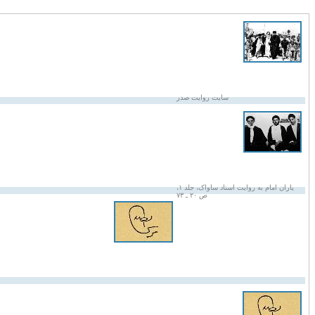
سایت روایت صدر
یاران امام به روایت اسناد ساواک، جلد ۱،
ص ۲۰ ـ ۷۳