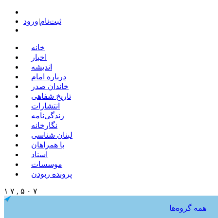
ثبت‌نام
|
ورود
خانه
اخبار
اندیشه
درباره امام
خاندان صدر
تاریخ شفاهی
انتشارات
زندگی‌نامه
نگارخانه
لبنان شناسی
با همراهان
اسناد
موسسات
پرونده ربودن
۱ ۷ , ۵ ۰ ۷
همه گروه‌ها