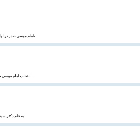
امام موسی صدر در اواخر سال ۱۳۳۸ و به دنبال توصیه‌های حضرات آیات بروجردی، حکیم و شیخ مرتضی آل یاسین،...
انتخاب امام موسی صدر به رهبری و زعامت عالی شیعیان لبنان امری تصادفی و اتفاقی نبود بلکه معلول عوامل ...
به قلم دکتر سید یاسر یائو جیده ، سایت مسلم هرالد هنگ كنگ ترجمه : رضا مرادزاده ، 20 بهمن 1383 مقاله ...