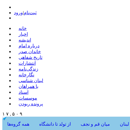
ثبت‌نام
|
ورود
خانه
اخبار
اندیشه
درباره امام
خاندان صدر
تاریخ شفاهی
انتشارات
زندگی‌نامه
نگارخانه
لبنان شناسی
با همراهان
اسناد
موسسات
پرونده ربودن
۱ ۷ , ۵ ۰ ۹
لبنان
میان قم و نجف
از تولد تا دانشگاه
همه گروه‌ها