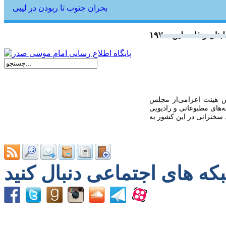
بحران جنوب تا ربودن در لیبی
س‌ هيئت اعزامى‌از مجلس
ه‌هاى مطبوعاتى و راديويى