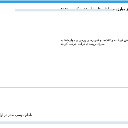
ـ آغاز مبارزه‌ مسلحانه‌ فلسطين؛ نبرد کرامه
تیبانی آتش توپخانه و تانک‌ها و نفربرهای زرهی و هواپیما‌ها به
طرف روستای کرامه حرکت کردند.
امام موسی صدر در اواخر سال ۱۳۳۸ و به دنبال توصیه‌های حضرات آیات بروجردی، حکیم و شیخ مرتضی آل یاسین،...