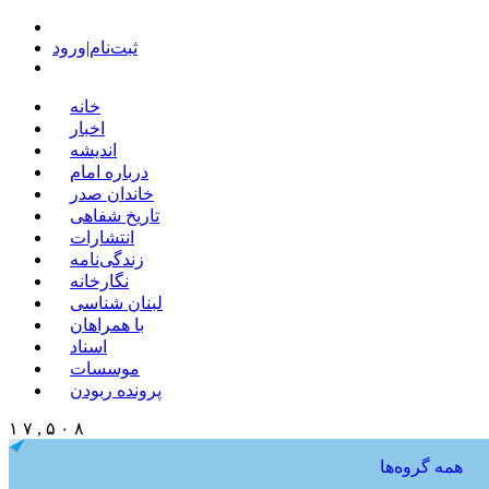
ثبت‌نام
|
ورود
خانه
اخبار
اندیشه
درباره امام
خاندان صدر
تاریخ شفاهی
انتشارات
زندگی‌نامه
نگارخانه
لبنان شناسی
با همراهان
اسناد
موسسات
پرونده ربودن
۱ ۷ , ۵ ۰ ۸
همه گروه‌ها