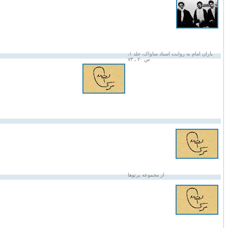
یاران امام به روایت اسناد ساواک، جلد ۱،
ص ۲۰ ـ ۷۳
از مجموعه پرتوها