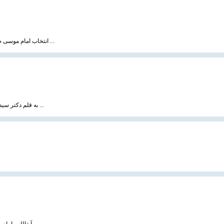
انتخاب امام موسی صدر به رهبری و زعامت عالی شیعیان لبنان امری تصادفی و اتفاقی نبود بلکه معلول عوامل ...
به قلم دکتر سید یاسر یائو جیده ، سایت مسلم هرالد هنگ كنگ ترجمه : رضا مرادزاده ، 20 بهمن 1383 مقاله ...