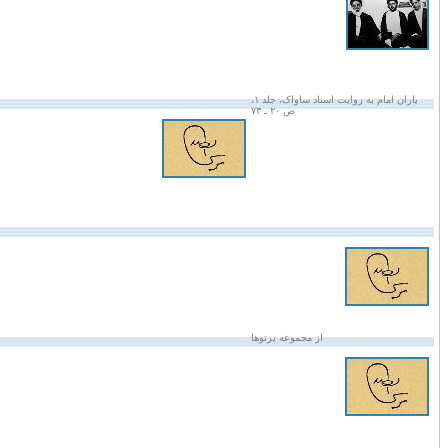
یاران امام به روایت اسناد ساواک، جلد ۱،
ص ۲۰ ـ ۷۳
از مجموعه پرتوها