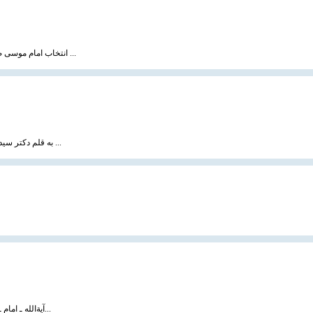
انتخاب امام موسی صدر به رهبری و زعامت عالی شیعیان لبنان امری تصادفی و اتفاقی نبود بلکه معلول عوامل ...
به قلم دکتر سید یاسر یائو جیده ، سایت مسلم هرالد هنگ كنگ ترجمه : رضا مرادزاده ، 20 بهمن 1383 مقاله ...
آیة‌الله ـ امام ـ سید موسی صدر رهبر شیعیان لبنان‏، فرزند برومند بزرگ مرجع فقید شیعه‏، مرحوم آیةالله...