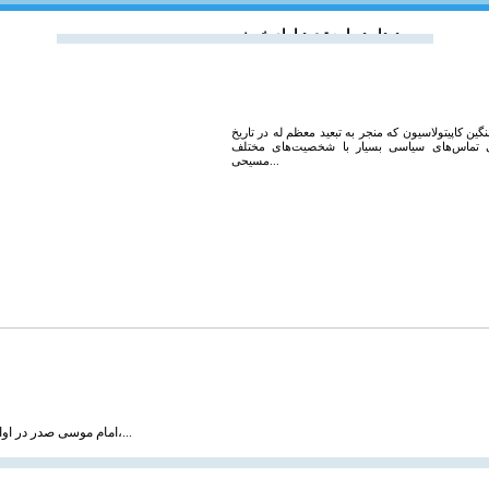
دیدار درباره تبعید امام خمینی
ین کاپیتولاسیون که منجر به تبعید معظم له در تاریخ
در طی تماس‌های سیاسی بسیار با شخصیت‌های مختلف
مسیحی...
امام موسی صدر در اواخر سال ۱۳۳۸ و به دنبال توصیه‌های حضرات آیات بروجردی، حکیم و شیخ مرتضی آل یاسین،...