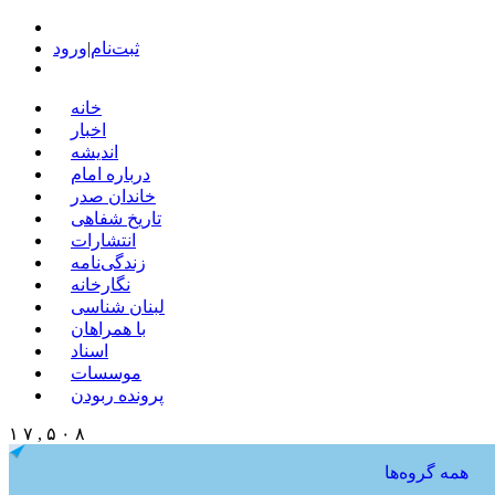
ثبت‌نام
|
ورود
خانه
اخبار
اندیشه
درباره امام
خاندان صدر
تاریخ شفاهی
انتشارات
زندگی‌نامه
نگارخانه
لبنان شناسی
با همراهان
اسناد
موسسات
پرونده ربودن
۱ ۷ , ۵ ۰ ۸
همه گروه‌ها