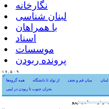
نگارخانه
لبنان شناسی
با همراهان
اسناد
موسسات
پرونده ربودن
۱ ۷ , ۵ ۰ ۹
لبنان
میان قم و نجف
از تولد تا دانشگاه
همه گروه‌ها
بحران جنوب تا ربودن در لیبی