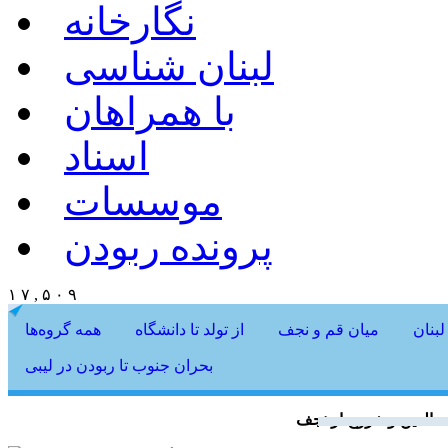
نگارخانه
لبنان شناسی
با همراهان
اسناد
موسسات
پرونده ربودن
۱ ۷ , ۵ ۰ ۹
لبنان
میان قم و نجف
از تولد تا دانشگاه
همه گروه‌ها
بحران جنوب تا ربودن در لیبی
الدین و خروج از نجف