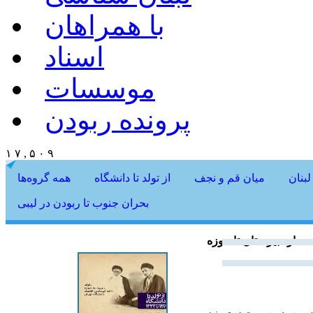
با همراهان
اسناد
موسسات
پرونده ربودن
۱ ۷ , ۵ ۰ ۹
لبنان
میان قم و نجف
از تولد تا دانشگاه
همه گروه‌ها
بحران جنوب تا ربودن در لیبی
از دبیرستان تا حوزه