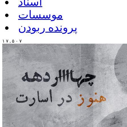
اسناد
موسسات
پرونده ربودن
۱ ۷ , ۵ ۰ ۷