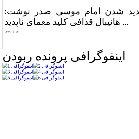
ناپدید شدن امام موسی صدر نوشت:
هانیبال قذافی کلید معمای ناپدید ...
۱۳۹۷/۰۶/۱۲
اینفوگرافی پرونده ربودن