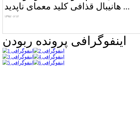
هانیبال قذافی کلید معمای ناپدید ...
۱۳۹۷/۰۶/۱۲
اینفوگرافی پرونده ربودن