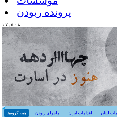
موسسات
پرونده ربودن
۱ ۷ , ۵ ۰ ۸
مات لبنان
اقدامات ایران
ماجرای ربودن
همه گروه‌ها