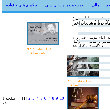
بین المللی
مرجعیت و نهادهای دینی
پیگیری های خانواده
 به پروندۀ ربودن امام صدر/
ام درباره شایعات اخیر
جلسه شورای عالی قضایی لبنان برای بررسی پرونده ربودن امام موسی صدر و ۲
همراهش با حضور شاکیان پرونده، وکلای خانواده ها و حضور نمادین و حمایتی ۱۰۰ وکیل
دادگستری برگزار شد.
تعداد مشاهده :‌ ۲۳۳۹
تعداد نظرات : ۰
تعداد مشاهده :‌ ۲۴۴۰
تعداد نظرات : ۰
10
9
8
7
6
5
4
3
2
[1]
صفحه 1
از 24