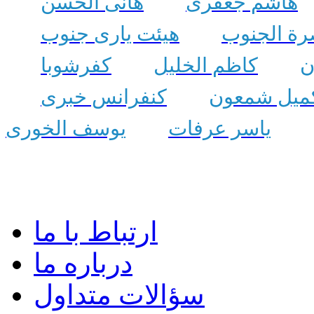
هاشم جعفری
هانی الحسن
رة الجنوب
هیئت یاری جنوب
ن
کاظم الخلیل
کفرشوبا
میل شمعون
کنفرانس خبری
یاسر عرفات
یوسف الخوری
ارتباط با ما
درباره ما
سؤالات متداول