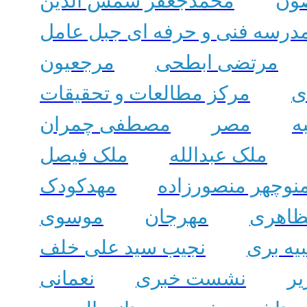
ون
محمدجعفر شمس الدین
درسه فنی و حرفه ای جبل عامل
مرتضی ابطحی
مرجعیون
ی
مرکز مطالعات و تحقیقات
ه
مصر
مصطفی چمران
ملک عبدالله
ملک فیصل
نوچهر منصورزاده
مهدکودک
ظاهری
مهرجان
موسوی
بیه بری
نجیب سید علی خلف
ر
نشست خبری
نعمانی