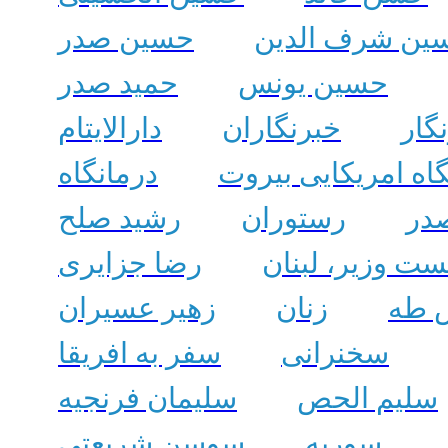
ین شرف الدین
حسین صدر
حسین یونس
حمید صدر
گار
خبرنگاران
دارالایتام
اه امریکایی بیروت
درمانگاه
در
رستوران
رشید صلح
ت وزیر، لبنان
رضا جزایری
 طه
زنان
زهیر عسیران
سخنرانی
سفر به افریقا
سلیم الحص
سلیمان فرنجیه
سوریه
سوسن شریعتی