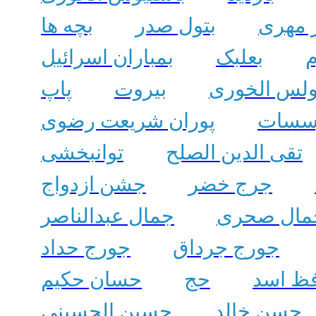
ر مهری
بتول صدر
بچه ها
م
بعلبک
بمباران اسرائیل
ولس الخوری
بیروت
پاپ
ؤسسات
پوران شریعت رضوی
تقی الدین الصلح
توانبخشی
جرج خضر
جشن ازدواج
مال صحری
جمال عبدالناصر
جورج جرداق
جورج حداد
ظ اسد
حج
حسان حکیم
حسن خالد
حسین الحسینی