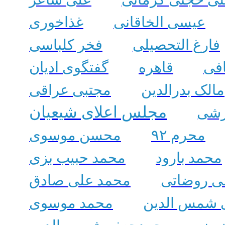
عیسی الخاقانی
غذاخوری
فارغ التحصیلی
فخر کلباسی
افی
قاهره
گفتگوی ادیان
مالک بدرالدین
مجتبی عراقی
مجلس اعلای شیعیان
زشی
محرم ۹۲
محسن موسوی
محمد بارود
محمد حبیب بزی
ی روضاتی
محمد علی صادق
 شمس الدین
محمد موسوی