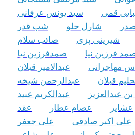
ایی قمی
سید یونس عرفانی
صدر
شارل حلو
شب قدر
شیرینی پزی
صائب سلام
مد فرزین نیا
صمدفرزین نیا
س مهاجرانی
عبدالامیر قبلان
حلیم قبلان
عبدالرحمن شیخه
 بن عبدالعزیز
عبدالکریم عبید
عشایر
عصام عطار
عقد
علی اکبر صادقی
علی جعفر
ی حجتی کرمانی
علی شاعر