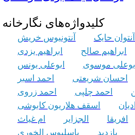
کلیدواژه‌های نگارخانه
آنتوان حایک
آنتونیوس خریش
ابراهیم صالح
ابراهیم یزدی
بوعلی موسوی
ابوعلی یونس
احسان شریعتی
احمد اسبر
ن
احمد چلپی
احمد زروی
دیان
اسقف هلاریون کابوشی
افریقا
الجزایر
ام غیاث
بازدید
باسلیوس الخوری