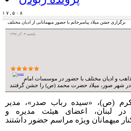
۱ ۷ , ۵ ۰ ۸
برگزاری جشن میلاد پیامبرخاتم با حضور میهمانانی از ادیان مختلف
يکشنبه ۰۴ آذر ۱۳۹۷
مذاهب و ادیان مختلف با حضور در موسسات امام
اکرم (ص)، «سیده رباب صدر»، مدیر
ر لبنان، اعضای هیئت مدیره و