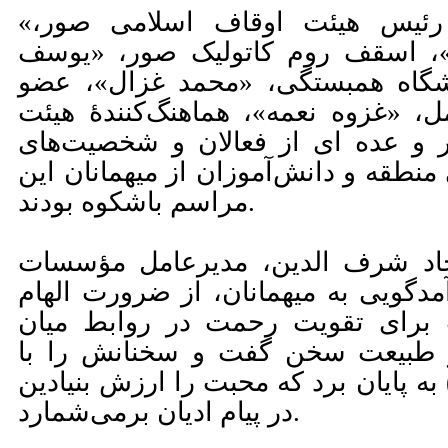
«شیخ عصام کساب»، رئیس هیئت اوقاف اسلامی صور،
، اسقف روم کاتولیک صور، «یوسف
شگاه همبستگی، «محمد غزال»، عضو
 «غزوه نعمه»، هماهنگ‌کنندۀ هیئت
 و عده ای از فعالان و شخصیت‌های
منطقه و دانش‌آموزان از میهمانان این
مراسم باشکوه بودند.
جاد شرف الدین، مدیرعامل مؤسسات
گویی به میهمانان، از ضرورت الهام
 برای تقویت رحمت در روابط میان
 و طبیعت سخن گفت و سخنانش را با
به پایان برد که محبت را ارزش بنیادین
در پیام ادیان برمی‌شمارد.