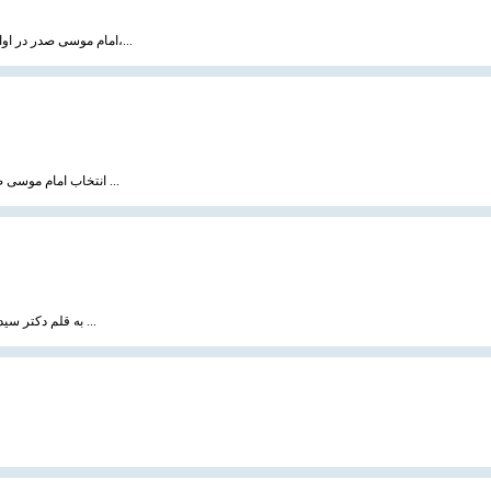
امام موسی صدر در اواخر سال ۱۳۳۸ و به دنبال توصیه‌های حضرات آیات بروجردی، حکیم و شیخ مرتضی آل یاسین،...
انتخاب امام موسی صدر به رهبری و زعامت عالی شیعیان لبنان امری تصادفی و اتفاقی نبود بلکه معلول عوامل ...
به قلم دکتر سید یاسر یائو جیده ، سایت مسلم هرالد هنگ كنگ ترجمه : رضا مرادزاده ، 20 بهمن 1383 مقاله ...