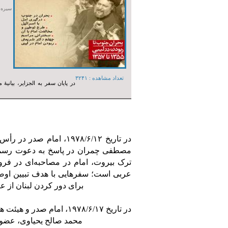
سیره و 
تعداد مشاهده :‌ ۳۲۴۱
در پایان سفر به الجزایر، بیان
در تاریخ ۱۹۷۸/۶/۱۲، ا
مصطفی چمران در پاسخ به دعوت رسمی 
ترک بیروت، امام در مصاحبه‌ای در فرو
عربی است؛ سفرهایی با هدف تبیین اوضا
برای دور کردن لبنان از عرصۀ اختلاف‌نظر اعراب، هرچند وفاق امت عرب حاصل نگردد.» [۱]
در تاریخ ۱۹۷۸/۶/۱۷، امام
محمد صالح یحیاوی، عضو شورای فرماندهی انقلاب الجزایر، نیز در آن دیدار حضور داشت. [۲]