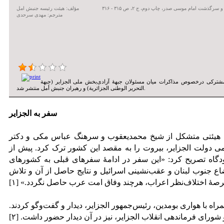
سرگذشت امام موسی صدر، چاپ دوم، ج ۲، ص ۳۱۵ - ۳۱۶
مؤلف: هیئت رئیسه جنبش امل
مترجم: مهدی سرحدی
یۀ مشترکی درخصوص مذاکرات میان مسئولان جبهۀ آزادی‌بخش ملی الجزایر (جبهة
التحریر الوطنی الجزائریة) و رهبران جنبش أمل منتشر شد.
سفر به الجزایر
مام صدر در رأس هیئتی متشکل از شیخ محمدیعقوب و سرهنگ عباس مکی و دکتر
دولت الجزایر، بیروت را به مقصد این کشور ترک کرد. پیش از
دگاه تصریح کرد: «این سفر در ادامۀ سفرهای قبلی به کشورهای
ع جنوب لبنان و عقب‌نشینی اسرائیل و نتایج حاصل از آن و تلاش
 صدر و هیئت همراه با هواری بومدین، رئیس‌جمهور الجزایر، دیدار و گفت‌وگو کردند.