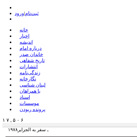
ثبت‌نام
|
ورود
خانه
اخبار
اندیشه
درباره امام
خاندان صدر
تاریخ شفاهی
انتشارات
زندگی‌نامه
نگارخانه
لبنان شناسی
با همراهان
اسناد
موسسات
پرونده ربودن
۱ ۷ , ۵ ۰ ۶
۱۹۷۸ـ سفر به الجزایر