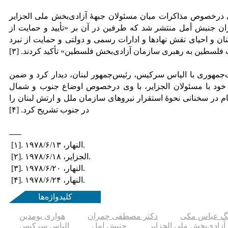
رکی درخصوص مذاکرات میان مسئولان جبهۀ آزادی‌بخش ملی الجزایر
بران جنبش أمل منتشر شد که طرفین در آن بر «تأیید و حمایت از
و احیای نقش نهاد‌ها و ادارات رسمی و دولتی و حمایت از نبرد
کاخ ریاست‌جمهوری با الیاس سرکیس، رئیس‌جمهور لبنان، دیدار کرد و ضمن
 خود با مسئولان الجزایر، با وی درخصوص اوضاع جنوب و شمال
مام در سخنانی نحوۀ استقرار نیروهای سازمان ملل و ارتش لبنان را
در جنوب تشریح کرد. [۴]
ــــــ
[۱]. النهار، ۱۹۷۸/۶/۱۳.
[۲]. الجزایر، ۱۹۷۸/۶/۱۸.
[۳]. النهار، ۱۹۷۸/۶/۲۰.
[۴]. النهار، ۱۹۷۸/۶/۲۴.
کلیدواژه‌ها
گ عباس مکی
دکتر مصطفی چمران
هواری بومدین
آزادی‌بخش ملی الجزایر
جنبش امل
الیاس سرکیس