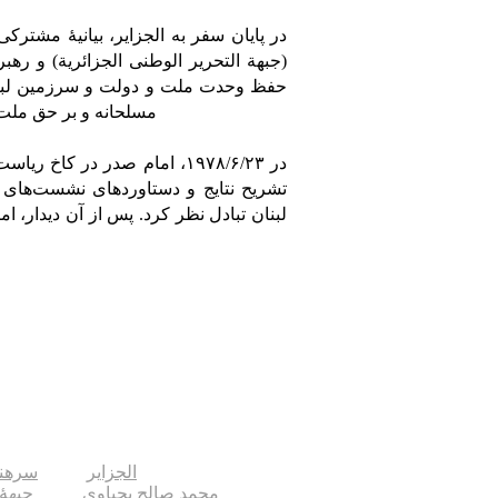
در پایان سفر به الجزایر، بیانیۀ مشت
(جبهة التحریر الوطنی الجزائریة) و ره
حفظ وحدت ملت و دولت و سرزمین لبنان 
مسلحانه و بر حق ملت فلسطین به رهبری سازمان آزادی‌بخش فلسطین» تأکید کردند. [۳]
در ۱۹۷۸/۶/۲۳، امام صدر در 
تشریح نتایج و دستاوردهای نشست‌های
لبنان تبادل نظر کرد. پس از آن دیدار، ا
الجزایر
سرهن
محمد صالح یحیاوی
جبهۀ 