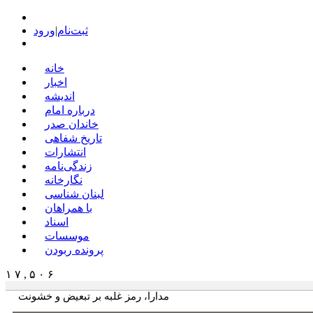
ثبت‌نام
|
ورود
خانه
اخبار
اندیشه
درباره امام
خاندان صدر
تاریخ شفاهی
انتشارات
زندگی‌نامه
نگارخانه
لبنان شناسی
با همراهان
اسناد
موسسات
پرونده ربودن
۱ ۷ , ۵ ۰ ۶
مدارا، رمز غلبه بر تبعیض و خشونت