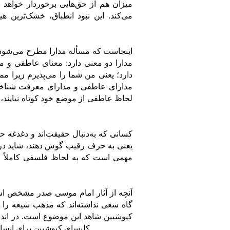
میزان هم از حق‌هایی برخوردار خواهد ب
می‌کند. این نبود ‌انطباق، خشک‌ترین 
اینجاست که مسأله مدارا مطرح می‌شود؛ 
مدارا دو معنی دارد: معنای عاطفی و 
دارد؛ یعنی من شما را می‌پذیرم زیرا م
مدارای عاطفی و مدارای معرفت شناختی ن
لحاظ عاطفی از موضع خود کوتاه نیایند، ت
کسانی که به‌دنبال حقیقت‌اند و دغدغه ح
یعنی به حرف رقیب گوش دهند، شاید در 
مهمی است که به‌ لحاظ فلسفی کاملاً ا
آنچه از آثار امام موسی صدر مشخص است
گاه سعی نداشته‌اند که مذهب شیعه را ب
کپوشیین شاهد این موضوع است. در اندی
کلیسای کپوشیین برای انسان سخنرانی می‌کند و از همه می‌خواهد برای کاهش رنج بشر بکوشند.