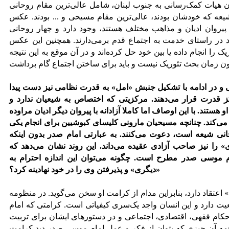
گان هیات کمک‌رسانی به جنوب لبنان، شامل عالی‌ترین مقام روحانی
عه که خودشان بودند، عالی‌ترین مقام مسیحی و ... بودند. عکس
پیروان ادیان و مذاهب مختلف هستند، وجود دارد و چهار روحانی
 در راستای خدمت به اجتماع قدم برمی‌دارند. همچنین این عکس
 را انجام داده یا بین خود حل کرده‌اند و در آن موقع به این نتیجه
ی و در ادامه با تشکیل جنبش «امل» به قدرت نظامی نیز دست پیدا
کز قدرت قرار می‌دهند. مرکزیتی که اختصاص به شیعیان ندارد و
 هستند. با این اوصاف اما کاملا آزادانه با پیروان دیگر ادیان مراوده
می‌کند. چنانچه مسیحیان مارونی کلیسای کبوشیین برای انجام یکی
نی شیعه است، دعوت می‌کنند. به عبارتی امام صدر بدون اینکه
» را نیز صاحب آزادی عقیده می‌داند. این روند نشان می‌دهد که
ام موسی صدر مطرح است. چگونه می‌توان این اندازه احترام به
«دیگری» و پذیرفتن وی را در خود نهادینه کرد؟
اعتقاد دارد، بنابراین مدام از کرامت او سخن می‌گوید. در منظومه
ت دارد و این انسان واجد یک‌سری کیفیاتی است. کرامتی که امام
ام فقهی، اقتصادی، اجتماعی و در دستورهای ایشان برای تربیت
 همه آن چیزی که بتوان از فکر و عمل امام موسی صدر دید کرامت