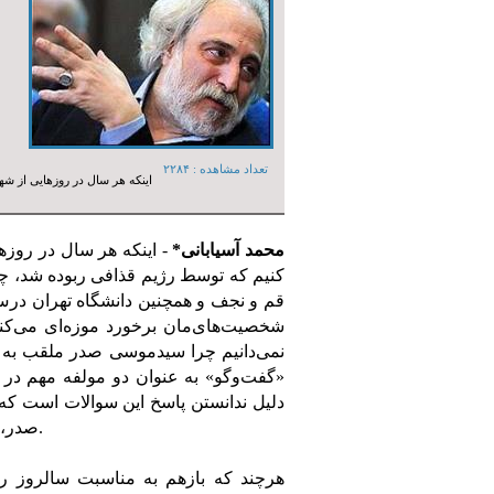
تعداد مشاهده :‌ ۲۲۸۴
اینکه هر سال در روزهایی از ش
محمد آسیابانی*
- اینکه هر سال در روز
کنیم که توسط رژیم قذافی ربوده شد، چه د
شخصیت‌های‌مان برخورد موزه‌ای می‌کنیم
نمی‌دانیم چرا سیدموسی صدر ملقب به ا
«گفت‌وگو» به عنوان دو مولفه مهم در
دلیل ندانستن پاسخ این سوالات است که
صدر، سخنان مخالفان هموطن این زعیم ایرانی شیعیان لبنان خریدار دارد.
هرچند که بازهم به مناسبت سالروز ر