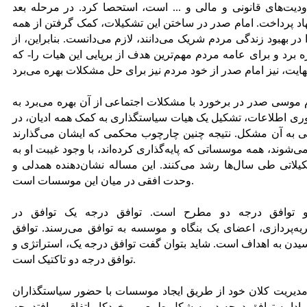
دودیت‌های قانونی و مالی و ... است، استحصا کرد. در مرحله بعد
نهاد پرداخت. امام صدر در ساختن این تشکیلات، کمک گرفتن از همه
در بهبود زندگی مردم شریک می‌دانند، لازم می‌دانست. بنابراین، از
ره برد و برای عامه مردم مهم‌ترین هدف از برپایی این هیات را- که
 موسی صدر در برخورد با مشکلات اجتماعی از آن بهره می‌برد به
 اطلاعات، تشکیل یک هیات سیاستگذاری به کمک همه ادیان، در
 به آن مشکل. نتیجه چنین چارچوب محکمی که ایشان می‌گذارند
 وقتی در سال ۱۳۵۷ ربوده می‌شوند، همه موسساتی که پایه‌گذاری کرده‌اند، با وجود غیبت او به
کیلاتی طی سال‌ها رشد می‌کنند. این مساله نشان‌دهنده همدلی و
وحدت افقی در میان این موسسات است.
و توافق درجه دو مطرح است. توافق درجه یک توافق در
ه‌پردازی، اعضای یک بنگاه و موسسه به توافق می‌رسند. توافق
یدن به اهداف است. شاید بتوان گفت توافق درجه یک، استراتژی و
توافق درجه دو تاکتیک است.
مدیریت کلان خود از طریق ایجاد موسسات با حضور سیاستگذاران
 ادامه توافق درجه دو به شکل طبیعی و خودکار اتفاق می‌افتد. چه