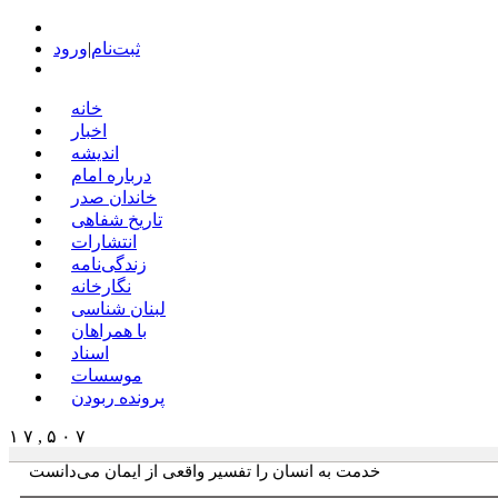
ثبت‌نام
|
ورود
خانه
اخبار
اندیشه
درباره امام
خاندان صدر
تاریخ شفاهی
انتشارات
زندگی‌نامه
نگارخانه
لبنان شناسی
با همراهان
اسناد
موسسات
پرونده ربودن
۱ ۷ , ۵ ۰ ۷
خدمت به انسان را تفسیر واقعی از ایمان می‌دانست