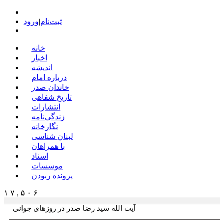
ثبت‌نام
|
ورود
خانه
اخبار
اندیشه
درباره امام
خاندان صدر
تاریخ شفاهی
انتشارات
زندگی‌نامه
نگارخانه
لبنان شناسی
با همراهان
اسناد
موسسات
پرونده ربودن
۱ ۷ , ۵ ۰ ۶
آیت الله سید رضا صدر در روزهای جوانی