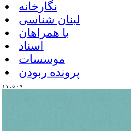
نگارخانه
لبنان شناسی
با همراهان
اسناد
موسسات
پرونده ربودن
۱ ۷ , ۵ ۰ ۷