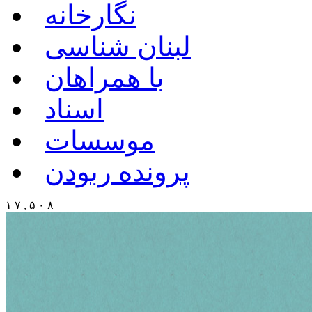
نگارخانه
لبنان شناسی
با همراهان
اسناد
موسسات
پرونده ربودن
۱ ۷ , ۵ ۰ ۸