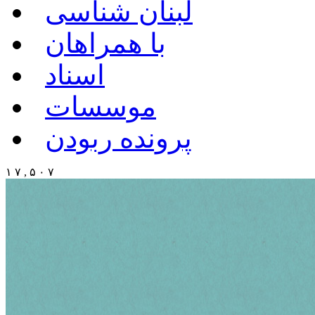
لبنان شناسی
با همراهان
اسناد
موسسات
پرونده ربودن
۱ ۷ , ۵ ۰ ۷