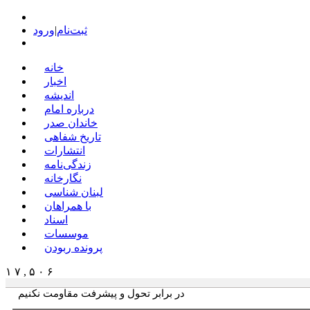
ثبت‌نام
|
ورود
خانه
اخبار
اندیشه
درباره امام
خاندان صدر
تاریخ شفاهی
انتشارات
زندگی‌نامه
نگارخانه
لبنان شناسی
با همراهان
اسناد
موسسات
پرونده ربودن
۱ ۷ , ۵ ۰ ۶
در برابر تحول و پیشرفت مقاومت نکنیم