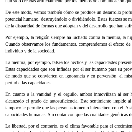
han sido creadas artificialmente por los medios de comunicación que
De este modo, vemos también cómo se produce un desarrollo profund
potencial humano, destruyéndolo o dividiéndolo. Estas fuerzas se m
de la disparidad de formas que adoptan y del desarrollo que han sufr
Por ejemplo, la religión siempre ha luchado contra la mentira, la hi
Cuando observamos los fundamentos, comprendemos el efecto de es
individuo y de la sociedad.
La mentira, por ejemplo, falsea los hechos y las capacidades present
Estas capacidades que son infladas por el ser humano para su prov
de modo que se convierten en ignorancia y en perversión, al mis
perturba las capacidades.
En cuanto a la vanidad y el orgullo, ambos inmovilizan al ser
alcanzado el grado de autosuficiencia. Este sentimiento impide al 
tampoco le permite que las personas tomen o interactúen con él. Así 
capacidades humanas. Sin contar con que las cualidades genéricas de 
La libertad, por el contrario, es el clima favorable para el crecimi