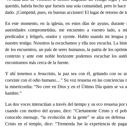
querido, habría hecho que fueseis una sola comunidad, pero lo hace a
dado. ¡Competid, pues, en buenas acciones! El lugar de retorno de t
En este momento, en la iglesia, en estos días de ayuno, durante 
autoridades comprometidas, me encuentro a vuestro lado, a m
predicador y feligrés, orador y oyente. Hablo usando mi lengua y
nuestro testigo. Nosotros la escuchamos y ella nos escucha. La histo
de los encuentros, un país de seres humanos, la patria de los oprimi
contexto y ante este noble horizonte podemos escuchar los auté
encontramos más cerca de la fuente.
Y ahí tenemos a Jesucristo, la paz sea con él, gritando con su 
coexiste con el odio humano…” Su voz resuena en las conciencias mie
la misericordia: “No cree en Dios y en el Último Día quien se va a
hambre.”
Las dos voces interactúan a través del tiempo y su eco resuena por
cuando con motivo del ayuno, dice: “Ciertamente Cristo y el pob
conocido mensaje, “la evolución de la gente” se alza en defensa
Cristo en el templo, dice: “Tremenda fue la experiencia de pagar