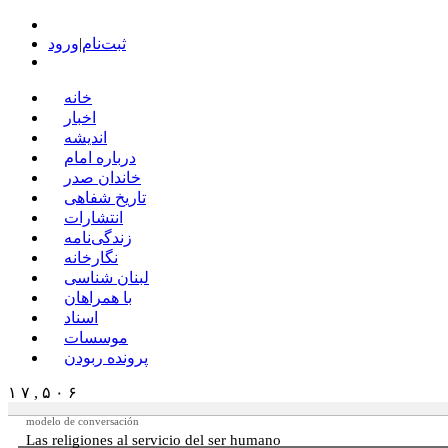
ثبت‌نام
|
ورود
خانه
اخبار
اندیشه
درباره امام
خاندان صدر
تاریخ شفاهی
انتشارات
زندگی‌نامه
نگارخانه
لبنان شناسی
با همراهان
اسناد
موسسات
پرونده ربودن
۱ ۷ , ۵ ۰ ۶
modelo de conversación
Las religiones al servicio del ser humano