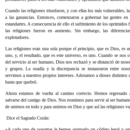
Cuando las religiones triunfaron, y con ellas los más vulnerables, l
a las ganancias. Entonces, comenzaron a gobernar las gentes en 
estandartes. A consecuencia de ello el sufrimiento de los oprimidos 
las religiones fueron en aumento. Sin embargo, las diferencia
explotadores.
Las religiones eran una sola porque el principio, que es Dios, es u
uno, y, el resultado, que es este universo, es uno. Cuando se nos o
del servicio al ser humano, Dios nos rechazó y se distanció de noso
y grupos. La osadía y la discrepancia se instauraron entre noso
servimos a nuestros propios intereses. Adoramos a dioses distintos
hasta que quebró.
Ahora estamos de vuelta al camino correcto. Hemos regresado 
salvarse del castigo de Dios. Nos reunimos para servir al ser humano
de unirnos en todo y para unirnos en Dios y que así las religiones vu
Dice el Sagrado Corán:
«A cada uno de vosotros le hemos asignado un código legal y un 