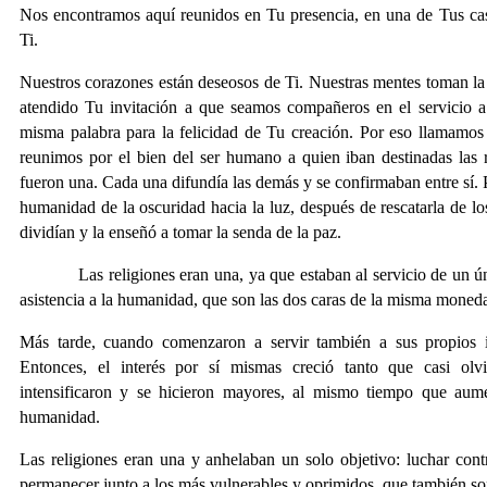
Nos encontramos aquí reunidos en Tu presencia, en una de Tus ca
Ti.
Nuestros corazones están deseosos de Ti. Nuestras mentes toman la
atendido Tu invitación a que seamos compañeros en el servicio
misma palabra para la felicidad de Tu creación. Por eso llamamos
reunimos por el bien del ser humano a quien iban destinadas las r
fueron una. Cada una difundía las demás y se confirmaban entre sí. P
humanidad de la oscuridad hacia la luz, después de rescatarla de l
dividían y la enseñó a tomar la senda de la paz.
Las religiones eran una, ya que estaban al servicio de un único
asistencia a la humanidad, que son las dos caras de la misma moned
Más tarde, cuando comenzaron a servir también a sus propios int
Entonces, el interés por sí mismas creció tanto que casi olvi
intensificaron y se hicieron mayores, al mismo tiempo que aume
humanidad.
Las religiones eran una y anhelaban un solo objetivo: luchar contr
permanecer junto a los más vulnerables y oprimidos, que también so