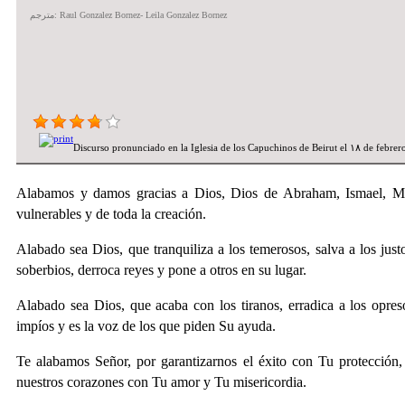
مترجم: Raul Gonzalez Bornez- Leila Gonzalez Bornez
Discurso pronunciado en la Iglesia de los Capuchinos de Beirut el ۱۸ de febrer
Alabamos y damos gracias a Dios, Dios de Abraham, Ismael, M
vulnerables y de toda la creación.
Alabado sea Dios, que tranquiliza a los temerosos, salva a los justo
soberbios, derroca reyes y pone a otros en su lugar.
Alabado sea Dios, que acaba con los tiranos, erradica a los opresor
impíos y es la voz de los que piden Su ayuda.
Te alabamos Señor, por garantizarnos el éxito con Tu protección,
nuestros corazones con Tu amor y Tu misericordia.