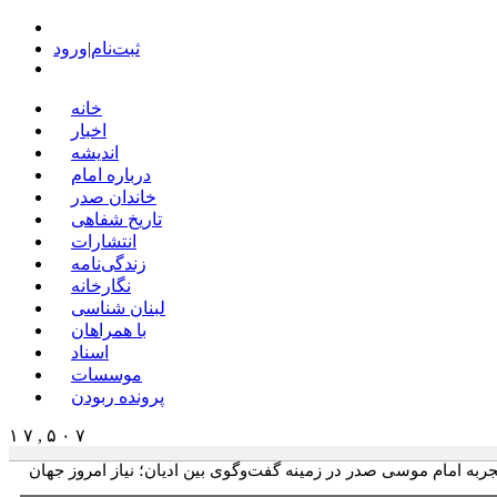
ثبت‌نام
|
ورود
خانه
اخبار
اندیشه
درباره امام
خاندان صدر
تاریخ شفاهی
انتشارات
زندگی‌نامه
نگارخانه
لبنان شناسی
با همراهان
اسناد
موسسات
پرونده ربودن
۱ ۷ , ۵ ۰ ۷
جربه امام موسی صدر در زمینه گفت‌وگوی بین ادیان؛ نیاز امروز جهان