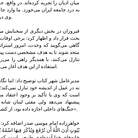
میان ادیان را تجربه کرده‌اند. در وا
به درد جامعه ایران می‌خورد. ما وارد ج
وی در ارتباط با انسان‌شناسی تجربه‌ای است که ما امروز به آن نیاز داریم.
فیروزان در بخش دیگری از سخنانش موض
بحث قرار داد و اظهار کرد: برخی اوقا
گاهی می‌گویند که وحدت، امروز استراتژ
متحد شوند تا به هدف مشخصی دست پیدا 
تنازل می‌کنند، با همدیگر راهی را می
استفاده از این هدف آغاز می‌شود. یعنی وحدت موقتی که داشتند در پایان این راه از دست می‌‌رود.
مدیرعامل شهر کتاب توضیح داد: اما نگا
نه در عمل از اندیشه خود تنازل نمی‌کند
است که وی با تأکید بر وجود اعتقاد م
پیشنهاد می‌دهد ولی مفتی لبنان شانه
جنگ‌های داخلی اجازه داده بود، از کشیش مسیحی می‌خواستم تا خطبه‌های نماز جمعه مسلمانان را بخواند».
خواهرزاده امام موسی صدر اضافه کرد: ز
خانه‌های خدا آمده‌ام». طبیعی است که 