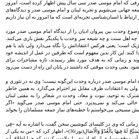
قع، حرفی که امام موسی صدر سی سال پیش اظهار کرده است، امروز
امعه جهانی می‌شویم و تجربه لبنان و امام موسی صدر و دیدگاه‌های
وع وحدت بین پیروان ادیان را از دیدگاه امام موسی صدر مورد
ت چه اهل سنت و چه شیعه سر وحدت با یکدیگر نقش بازی می‌کنند.
یک است؛ یعنی هرکس اعتقاداتش را نگاه می‌دارد ولی باید با هم
کنند. این کار بدین مفهوم است که طرفین در عمل از اندیشه خود
‌روند و زمانی که به هدف مورد نظر رسیدند، تازه مشاجرات برای
ه امام موسی صدر درباره وحدت این‌گونه نیست؛ وی نه در تئوری و
؛ ولی به اعتقادات طرف مقابل نیز احترام می‌گذارد. به همین خاطر
شترک به توحید، نبوت و معاد، وحدت در شعائر را به مفتی لبنان
 خالی می‌کند و نمی‌پذیرد. حتی امام موسی صدر می‌گوید «اگر
مانی که وی در کلیسای کبوشیین سخن گفت، با اشاره به آیه «فِی
بُیُوتٍ أَذِنَ اللَّهُ أَن تُرْفَعَ وَیُذْکَرَ فِیهَا اسْمُهُ یُسَبِّحُ لَهُ فِیهَا بِالْغُدُوِّ وَالْآصَالِ(نور/36)»، اظهار کرد که «من به یکی از
آن موقع بسیاری از افراد وی را ملامت کردند که چرا اطلاق آیه