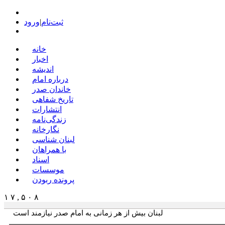
ثبت‌نام
|
ورود
خانه
اخبار
اندیشه
درباره امام
خاندان صدر
تاریخ شفاهی
انتشارات
زندگی‌نامه
نگارخانه
لبنان شناسی
با همراهان
اسناد
موسسات
پرونده ربودن
۱ ۷ , ۵ ۰ ۸
لبنان بیش از هر زمانی به امام صدر نیازمند است