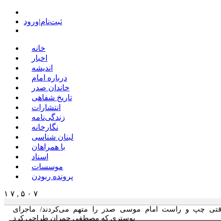
ثبت‌نام
|
ورود
خانه
اخبار
اندیشه
درباره امام
خاندان صدر
تاریخ شفاهی
انتشارات
زندگی‌نامه
نگارخانه
لبنان شناسی
با همراهان
اسناد
موسسات
پرونده ربودن
۱ ۷ , ۵ ۰ ۷
قتی چپ و راست امام موسی صدر را متهم می‌کردند/ ماجرای
پوستری که مصطفی چمران طراحی کرد