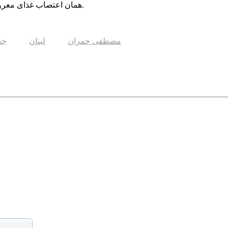
همان اعتصاب غذای معروف بود. امام چند روزی اعتصاب غذا کرده و مطالباتی را مطرح کرد.
مصطفی چمران
لبنان
جن