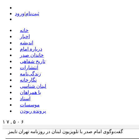
ثبت‌نام
|
ورود
خانه
اخبار
اندیشه
درباره امام
خاندان صدر
تاریخ شفاهی
انتشارات
زندگی‌نامه
نگارخانه
لبنان شناسی
با همراهان
اسناد
موسسات
پرونده ربودن
۱ ۷ , ۵ ۰ ۶
گفت‌وگوی امام صدر با تلویزیون لبنان در روزنامه تهران تایمز