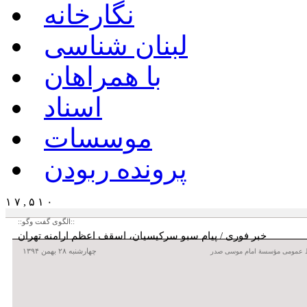
نگارخانه
لبنان شناسی
با همراهان
اسناد
موسسات
پرونده ربودن
۱ ۷ , ۵ ۱ ۰
::الگوی گفت وگو::
خبر فوری / پیام سبو سرکیسیان، اسقف اعظم ارامنه تهران
چهارشنبه ۲۸ بهمن ۱۳۹۴
 عمومی مؤسسۀ امام موسی صدر