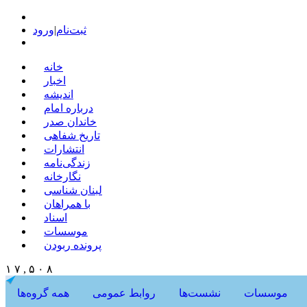
ثبت‌نام
|
ورود
خانه
اخبار
اندیشه
درباره امام
خاندان صدر
تاریخ شفاهی
انتشارات
زندگی‌نامه
نگارخانه
لبنان شناسی
با همراهان
اسناد
موسسات
پرونده ربودن
۱ ۷ , ۵ ۰ ۸
موسسات
نشست‌ها
روابط عمومی
همه گروه‌ها