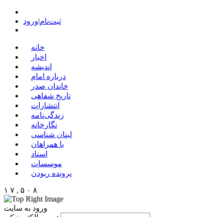
ثبت‌نام
|
ورود
خانه
اخبار
اندیشه
درباره امام
خاندان صدر
تاریخ شفاهی
انتشارات
زندگی‌نامه
نگارخانه
لبنان شناسی
با همراهان
اسناد
موسسات
پرونده ربودن
۱ ۷ , ۵ ۰ ۸
ورود به سایت