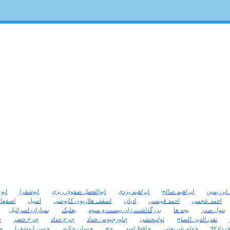
 ابن یمین
ابراهیم صالح
ابراهیم یزدی
ابوالفضل صفوی ریزی
ابوشقرا
ابو
احمد عجمی
احمد قبیسی
ادیان
اسقف هلاریون کابوشی
اسیل
اصفها
بتول صدر
بچه ها
بزرگداشت ژان بیست و سوم
بعلبک
بمباران اسرائیل
تقی الدین الصلح
توانبخشی
جاورجیوس حداد
جرج حداد
جرج خضر
ج
داد۹۲
چهلم شریعتی
حافظ اسد
حج
حسان حکیم
حسن ابوشقرا
ح