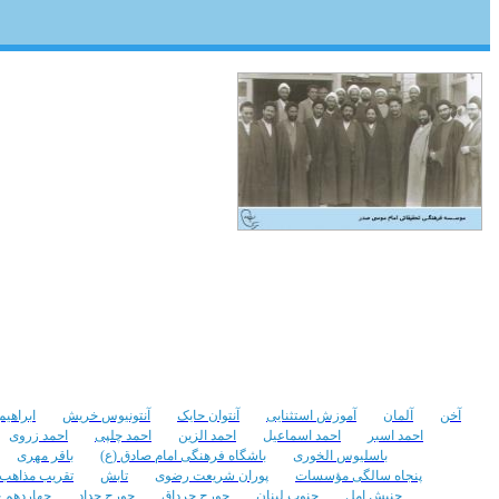
دیدار امام موسی صدر با علمای
اصفهان حدود سال 1340
تعداد مشاهده :‌ ۲۷۳۷
تعداد نظرات : ۲
آخن
آلمان
آموزش استثنایی
آنتوان حایک
آنتونیوس خریش
ابراهیم
احمد اسبر
احمد اسماعیل
احمد الزین
احمد چلپی
احمد زروی
باسلیوس الخوری
باشگاه فرهنگی امام صادق (ع)
باقر مهری
پنجاه سالگی مؤسسات
پوران شریعت رضوی
تابش
تقریب مذاهب
جنبش امل
جنوب لبنان
جورج جرداق
جورج حداد
چهاردهم خر