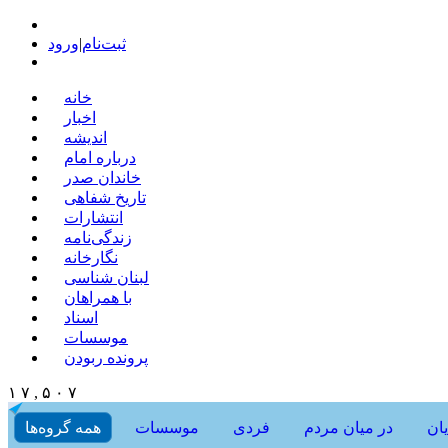
ثبت‌نام
|
ورود
خانه
اخبار
اندیشه
درباره امام
خاندان صدر
تاریخ شفاهی
انتشارات
زندگی‌نامه
نگارخانه
لبنان شناسی
با همراهان
اسناد
موسسات
پرونده ربودن
۱ ۷ , ۵ ۰ ۷
ان
در میان مردم
فردی
موسسات
همه گروه‌ها