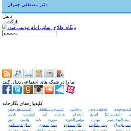
دکتر مصطفی چمران
تابش
بازگشت
ما را در شبکه های اجتماعی دنبال کنید:
کلیدواژه‌های نگارخانه
علی موسوی
ابوعلی یونس
ابوغیاث
اثناسیوس الشاعر
احسان شریعتی
ن
اعتصاب غذا
افریقا
الجزایر
ام غیاث
امل
انتخابات
بازدید
بنت الهدی صدر
بنهران
بولس الخوری
بیروت
پاپ
پادشاه
پدر
شن ازدواج
جشن تکلیف
جلال مشکوة
جمال صحری
جمال عبدالناصر
سن بیضون
حسن خالد
حسین الحسینی
حسین القوتلی
حسین حجازی