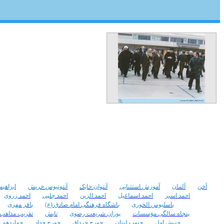
سفر امام موسی صدر به
الجزایر
تعداد مشاهده :‌ ۲۶۷۴
تعداد نظرات : ۱
آخن
آلمان
آموزش استثنایی
آنتوان حایک
آنتونیوس خریش
ابراهیم
احمد اسبر
احمد اسماعیل
احمد الزین
احمد چلپی
احمد زروی
باسلیوس الخوری
باشگاه فرهنگی امام صادق (ع)
باقر مهری
پنجاه سالگی مؤسسات
پوران شریعت رضوی
تابش
تقریب مذاهب
جنبش امل
جنوب لبنان
جورج جرداق
جورج حداد
چهاردهم خر