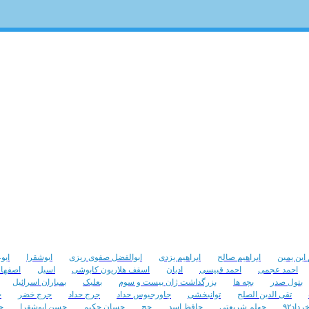
 ابن یمین
ابراهیم صالح
ابراهیم یزدی
ابوالفضل صفوی ریزی
ابوشقرا
ابو
احمد عجمی
احمد قبیسی
ادیان
اسقف هلاریون کابوشی
اسیل
اصفها
بتول صدر
بچه ها
بزرگداشت ژان بیست و سوم
بعلبک
بمباران اسرائیل
تقی الدین الصلح
توانبخشی
جاورجیوس حداد
جرج حداد
جرج خضر
ج
داد۹۲
چهلم شریعتی
حافظ اسد
حج
حسان حکیم
حسن ابوشقرا
ح