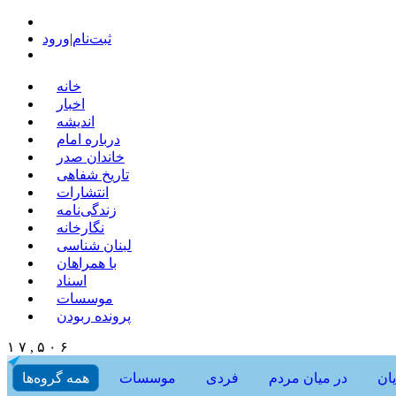
ثبت‌نام
|
ورود
خانه
اخبار
اندیشه
درباره امام
خاندان صدر
تاریخ شفاهی
انتشارات
زندگی‌نامه
نگارخانه
لبنان شناسی
با همراهان
اسناد
موسسات
پرونده ربودن
۱ ۷ , ۵ ۰ ۶
ان
در میان مردم
فردی
موسسات
همه گروه‌ها