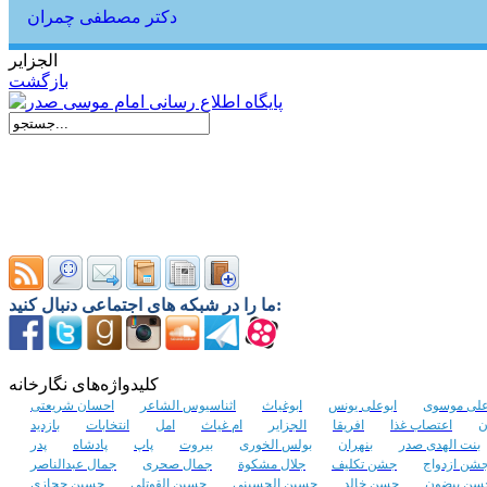
دکتر مصطفی چمران
الجزایر
بازگشت
ما را در شبکه های اجتماعی دنبال کنید:
کلیدواژه‌های نگارخانه
علی موسوی
ابوعلی یونس
ابوغیاث
اثناسیوس الشاعر
احسان شریعتی
ن
اعتصاب غذا
افریقا
الجزایر
ام غیاث
امل
انتخابات
بازدید
بنت الهدی صدر
بنهران
بولس الخوری
بیروت
پاپ
پادشاه
پدر
شن ازدواج
جشن تکلیف
جلال مشکوة
جمال صحری
جمال عبدالناصر
سن بیضون
حسن خالد
حسین الحسینی
حسین القوتلی
حسین حجازی