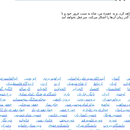
واهد کرد، و به عقیدۀ من، شاه به سبب غرور خود و با
س
آلمان
آیت الله سید علی لواسانی
ابراهیم یزدی
ابو یحیی
ابوالقاسم خو
قیات
ادیان
ارتباط
ارتقاء شیعیان
ارث
اردن
اردوگاه فلسطینیان
ا
افغانستان
اقتصاد
الجزایر
الحوادث
الحیات
الرساله
الگوی گف
اوحدی
ایران
بابگن چاریان
بازی
باشگاه فرهنگی امام صادق
برج حمو
ر
پروانه چمران
پرونده ربودن
پرویز یاحقی
پنجاه سالگی مؤسسات
پورا
ب مذاهب
تواضع
تولد امام موسی صدر
جای نماز
جعفر سبحانی
جعفر مت
نوب لبنان
جواد غروی علیاری
جورج خضر
چهاردهم خرداد
چهاردهم خرداد 92
حسنین هیکل
حسین انصاریان
حسین خادمی
حسین شاه حسینی
حسین
صدر
حوزه
حوزه علمیه قم
حوزه نجف
خاندان صدر
خانواده
خبرنگار
دانشگاه بیروت
دانشگاه تهران
دانشکده حقوق
دبیرستان عاملیه
دختران