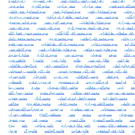
ی
زهرا صدر
زهرا صدر، جشن، خاندان صدر
زهیر عسیران
زکریا حمزه
دالله عبده قصير
سفر به ایران
سفر به لیبی
سلیم اللوزی
سلیم حیدر
زنجانی
سید اسماعیل بلخی
سید اسماعیل صدر
سید اسماعیل صدرعاملی
ایگانی
سید حسن صدر
سید حسن طاهری خرم آبادی
سید حسین بروجردی
ی شیرازی
سید صادق طباطبایی
سید صدرالدین صدر
سید عباس موسوی
 اصغر غروی
سید علی اصغر موسوی لاری
سید علی حسین
سید علی صدر
باقر سلطانی طباطبایی
سید محمد باقر گلپایگانی
سید محمد حسین فضل الله
ی زنجانی
سید محمد علی ابطحی
سید محمد غروی
سید محمد محقق داماد
لزاده
سید محمود دعایی
سید محمود عراقی طباطبایی
سید مرتضی فقیه
نجانی
سید هادی خسروشاهی
سید هادی طباطبایی قمی
سید کاظم صدر
 خالد
شیعه
شیعیان
شیوه تدریس
شیوه عزاداری
صادق آیینه وند
طرابلس
طلال عتریسی
طلبه
عادل عون
عاشورا
عاطف عون
لله جوادی آملی
عبدالمجید معادیخواه
عبدالمنعم ریاض
عبدالوهاب طالقانی
علی اکبر صالحی
علی اکبر مسعودی خمینی
علی اکبر هاشمی رفسنجانی
سقاف
عید فطر
عیسی الخاقانی
عین عرب
غاده جابر
غاده چمران
فرانسه
فرودگاه بیروت
فرید مسعودی
فریدون زندفرد
فلسطین
عه
لیبی
مجدالدین محلاتی
مجلس اعلای شیعیان
محرم
محسن بینا
محمد تقی شریعتی
محمد جعفر محلاتی
محمد جواد مغنیه
محمد رسول الله
محمد واعظ زاده
محمد واعظ زاده خراسانی
محمد کیال
محمد یعقوب
درعاملی
محمدکاظم شیرازی
محمود خلیلی
محمود شاهرودی
مخالف
مرتضی مستجابی
مرتضی مطهری
مرجعیت
مرحوم آیت الله صدوقی
مسیحیان
مسیحیت
مشهد
مصر
مصطفی الحاج
مصطفی چمران
مت
ملهم عاصم المصری
ملک حسین
منبر
منصور قدر
منیر شفیق
میر مصطفی عالی نسب
ناصر مکارم شیرازی
ناصر میناچی
نامه
نبوغ
ن
هادی فخرالمحققین
هادی هدایت
هاشم الهاشم
هامبورگ
هرمل