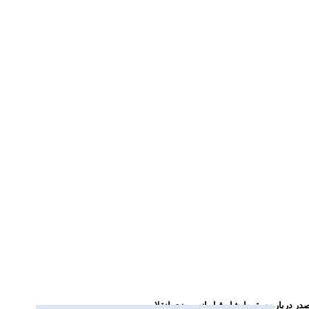
در درباره سقوط شاه قبل از پیروزی انقلاب