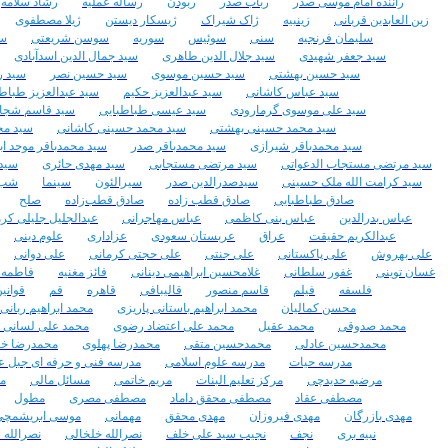
راننده امام موسی صدر
رباب صدر
ربودن
رساله عملیه
رشاد سلامه
زین العابدین قربانی
زینبیه
ژاک شیراک
ژیسکار دیستن
ژیلا مصطفوی
سلیمان فرنجیه
سنی
سوئیس
سوریه
سوسن شریعتی
سی
سید جعفر شهیدی
سید جلال الدین طاهری
سید جمال الدین اسدآبادی
سید حسین بهشتی
سید حسین موسوی
سید حسین نصر
سید ر
سید عباس کاشانی
سید عبدالعزیز حکیم
سید عبدالعزیز طباط
سید علی موسوی گرمارودی
سید عیسی طباطبایی
سید قاسم شجا
سید محمد حسینی بهشتی
سید محمد حسینی کاشانی
سید مح
سید محمدباقر شیرازی
سید محمدباقر صدر
سید محمدباقر موحد ا
سید مرتضی مستجاب الدعواتی
سید مرتضی مستجابی
سید مهدی حائری
سید
سید کرامت الله ملک حسینی
سیدصدرالدین صدر
سیرالئون
سینما
شب 
صادق طباطبایی
صادق قطب زاده
صادق قطب‌زاده
صلح
عباس بدرالدین
عباس بنی کاظمی
عباس مهاجرانی
عبدالجلیل جلیلی کر
عبدالکریم حقیقت
عراق
عربستان سعودی
عزاداری
علوم دینی
علی بهروش
علی پاکستانی
علی جنتی
علی حجتی کرمانی
علی دوانی
غسان توینی
غفور سلطانی
غلامحسین ابراهیمی دینانی
فائز مغنیه
فاطمه 
فلسفه
فیلم
قاسم منصور
قالیبافی
قاهره
قم
قوانی
محسن کمالیان
محمد ابراهیم باستانی پاریزی
محمد ابراهیم ربانی
محمد صدوقی
محمد عقیل
محمد علی اعتضاد رضوی
محمد علی لسانی 
محمدحسین عادلی
محمدحسین متقی
محمدرضا پهلوی
محمدرضا خ
مدرسه حیات
مدرسه علوم اسلامی
مدرسه فنی و حرفه ای جبل ع
مرضیه حدیدچی
مرکز تعلیم البنات
مریم خاتمی
مسائل مالی
م
مصطفی عقاد
مصطفی محقق داماد
مصطفی مصری
مطول
مهدی بازرگان
مهدی فیروزان
مهدی محقق
مهمانی
موسی ابریشمچی
نبیه بری
نجف
نجیب سید علی خلف
نصرالله خلخالی
نصرالله ش