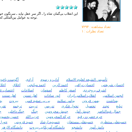
این انقلاب بی‌گمان شاه را ـ اگر سرِ عقل نیاید ـ سرنگون خ
توجه به عوامل بین‌المللی که گذر زمان آن‌ها را آشکار می‌کند، سرعقل نخواهد آمد.
تعداد مشاهده :‌ ۷۲۹۴
تعداد نظرات : ۱
ئأسیس الشیعه لعلوم الاسلام
آداب و رسوم
آزادی
آگوست باخو
احسان شریعتی
احسان نراقی
احمد الزین
احمد میانجی
اخلاق
اخلا
اشرف بروجردی
اصغر کاظم
اصفهان
اصلاحات
اعتصاب غذ
انجمن اسلامی
انقلاب اسلامی ایران
انور سادات
اهل تسنن
اهل سنت
بهداشت
بهمن فروتن
بولس سلامه
بی بی صفیه قمی
بیروت
پد
تبلیغ
تجدد
تحصیل
تحول فکری
تدریس
تربیت
ترجمه
تقری
جمال عبدالناصر
جنبش أمل
جنبش محرومین
جنگ
جنگ داخلی
ج
حرم حضرت رقیه
حرکة المحرومین
حزب الله
حسن بحسون
حسینعلی منتظری
حسینقلی مستعان
حسینیه ارشاد
حمید قزوینی
حورا 
دانش آموز
دانشجو
دانشگاه آمریکایی بیروت
دانشگاه الازهر