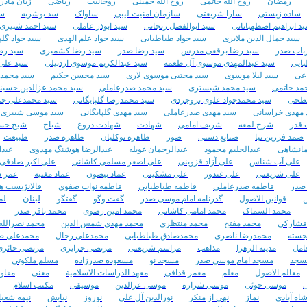
رمضان
روح الله خاتمی
روح الله خمینی
روحانیت
ریاضی
زبان مادر
ساده زیستی
سارا شریعتی
سازمان امنیت لیبی
ساواک
سد بوشریه
سع
د ابراهیم اصطهباناتی
سید ابوالفضل زنجانی
سید ابوذر عاملی
سید احمد شبیری 
سید جمال الدین ملایری
سید جواد طباطبایی
سید جواد علم الهدی
سید جواد گلپ
باب صدر
سید رضا برقعی مدرس
سید رضا صدر
سید رضا کشمیری
سید رض
بایی
سید عبدالمهدی موسوی آل طعمه
سید عبدالکریم موسوی اردبیلی
سید علی
عی
سید لیلا موسوی
سید مجتبی موسوی لاری
سید محسن حکیم
سید محمد 
مد خاتمی
سید محمد شبستری
سید محمد صدرعاملی
سید محمد عزالدین حسین
بطحی
سید محمدجواد علوی بروجردی
سید محمدرضا گلپایگانی
سید محمدعلی جما
 مهدی خراسانی
سید مهدی صدرعاملی
سید مهدی گلپایگانی
سید موسی شبیری ز
قدر
شرح لمعه
شریف امامی
شهادت
شهادت دروغ
شیاح
شیخ حسن
صمد فرزین نیا
صنایع دستی
صور
طاهره توکلیان
طاهره صدر
طبیعت
مانشاهی
عبدالحلیم محمود
عبدالرحمان غویله
عبدالرضا هوشنگ مهدوی
عبدا
علی آب شناس
علی آزاد قزوینی
علی اصغر مسلمی کاشانی
علی اکبر صادقی
علی شریعتی
علی غندور
علی مشکینی
عماد بیضون
عماد مغنیه
عمر 
صدر
فاطمه صدرعاملی
فاطمه طباطبایی
فاطمه نواب صفوی
فالانژیست ها
لبنان
ن
قوانین الاصول
گذرنامه امام موسی صدر
گفت وگو
گفتگو
لم
محمد السماک
محمد امامی کاشانی
محمد امین رضوی
محمد باقر صدر
فشارکی
محمد مفتح
محمد منتظری
محمد مهدی شمس الدین
محمد نصرالله
جسته
محمدرضا ناصری
محمدصادق طباطبایی
محمدعلی رجال
محمدعلی ص
امل
مدینه الزهرا
مذاهب
مراسم شریعتی
مرتضی جزایری
مرتضی حائری
سجد
مسجد امام موسی صدر
مسجد نو
مسعوده صدرزاده
مسلم ملکوتی
معالم الاصول
معلم
معمر قذافی
معهد الدراسات الاسلامیة
مغنی
مقاو
موسی خوئی
موسی شراره
موسی عزالدین
موسیقی
مکتب اسلام
اه آبادی
نماز
نهی از منکر
نورالدین آل علی
نوروز
نیایش
نیمه شعبا