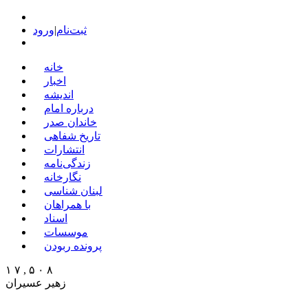
ثبت‌نام
|
ورود
خانه
اخبار
اندیشه
درباره امام
خاندان صدر
تاریخ شفاهی
انتشارات
زندگی‌نامه
نگارخانه
لبنان شناسی
با همراهان
اسناد
موسسات
پرونده ربودن
۱ ۷ , ۵ ۰ ۸
زهیر عسیران