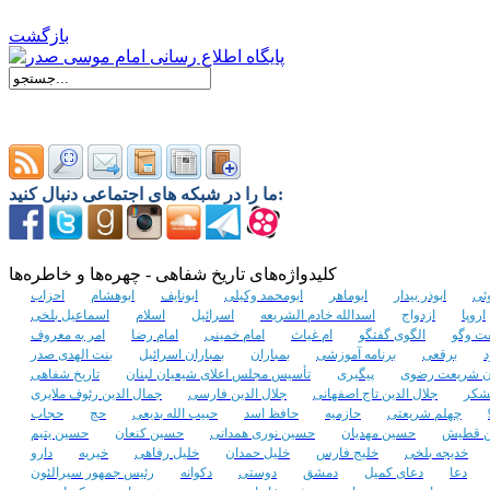
بازگشت
ما را در شبکه های اجتماعی دنبال کنید:
کلیدواژه‌های تاریخ شفاهی - چهره‌ها و خاطره‌ها
ئی
ابوذر بیدار
ابوماهر
ابومحمد وکیلی
ابونایف
ابوهشام
احزاب
اروپا
ازدواج
اسدالله خادم الشریعه
اسرائیل
اسلام
اسماعیل بلخی
ت‌ وگو
الگوی گفتگو
ام غیاث
امام خمینی
امام رضا
امر به معروف
د
برقعی
برنامه آموزشی
بمباران
بمباران اسرائیل
بنت الهدی صدر
ن شریعت رضوی
پیگیری
تأسیس مجلس اعلای شیعیان لبنان
تاریخ شفاهی
شکر
جلال الدین تاج اصفهانی
جلال الدین فارسی
جمال الدین رئوف ملایری
چهلم شریعتی
حازمیه
حافظ اسد
حبیب الله بدیعی
حج
حجاب
 قطیش
حسین مهدیان
حسین نوری همدانی
حسین کنعان
حسین یتیم
خدیجه بلخی
خلیج فارس
خلیل حمدان
خلیل رفاهی
خیریه
دارو
دعا
دعای کمیل
دمشق
دوستی
دکوانه
رئیس جمهور سیرالئون