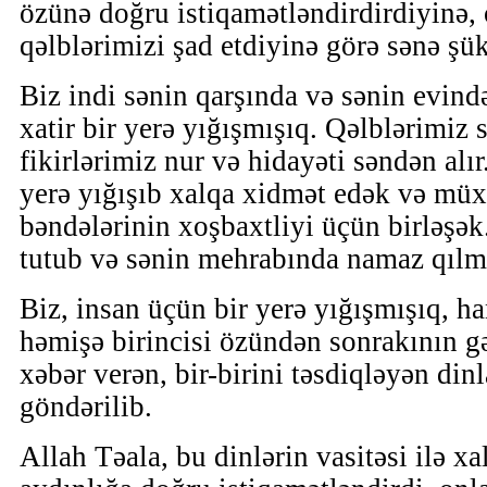
özünə doğru istiqamətləndirdirdiyinə,
qəlblərimizi şad etdiyinə görə sənə şük
Biz indi sənin qarşında və sənin evind
xatir bir yerə yığışmışıq. Qəlblərimiz 
fikirlərimiz nur və hidayəti səndən alır
yerə yığışıb xalqa xidmət edək və müxt
bəndələrinin xoşbaxtliyi üçün birləşək
tutub və sənin mehrabında namaz qılm
Biz, insan üçün bir yerə yığışmışıq, han
həmişə birincisi özündən sonrakının g
xəbər verən, bir-birini təsdiqləyən din
göndərilib.
Allah Təala, bu dinlərin vasitəsi ilə x