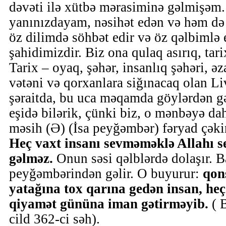
dəvəti ilə xütbə mərasiminə gəlmişəm.
yanınızdayam, nəsihət edən və həm də
öz dilimdə söhbət edir və öz qəlbimlə 
şahidimizdir. Biz ona qulaq asırıq, tari
Tarix – oyaq, şəhər, insanlıq şəhəri, ə
vətəni və qorxanlara siğınacaq olan Li
şəraitda, bu uca məqamda göylərdən gə
eşidə bilərik, çünki biz, o mənbəyə da
məsih (Ə) (İsa peyğəmbər) fəryad çəki
Heç vaxt insanı sevməməklə Allahı 
gəlməz.
Onun
səsi qəlblərdə dolaşır. B
peyğəmbərindən gəlir. O buyurur:
qon
yatağına tox qarına gedən insan, heç
qiyamət gününa iman gətirməyib.
( 
cild 362-ci səh).