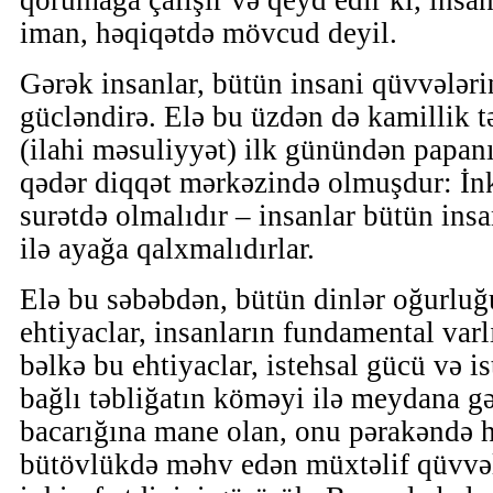
qorumağa çalışır və qeyd edir ki, insa
iman, həqiqətdə mövcud deyil.
Gərək insanlar, bütün insani qüvvələri
gücləndirə. Elə bu üzdən də kamillik tə
(ilahi məsuliyyət) ilk günündən papanı
qədər diqqət mərkəzində olmuşdur: İnk
surətdə olmalıdır – insanlar bütün insa
ilə ayağa qalxmalıdırlar.
Elə bu səbəbdən, bütün dinlər oğurluğ
ehtiyaclar, insanların fundamental var
bəlkə bu ehtiyaclar, istehsal gücü və is
bağlı təbliğatın köməyi ilə meydana gəl
bacarığına mane olan, onu pərakəndə h
bütövlükdə məhv edən müxtəlif qüvvəl