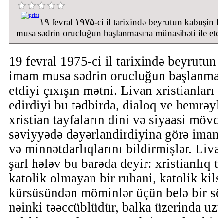
۱۹ fevral ۱۹۷۵-ci il tarixində beyrutun kabuşin
musa sədrin orucluğun başlanmasına münasibəti ile etd
19 fevral 1975-ci il tarixində beyrutun
imam musa sədrin orucluğun başlanmas
etdiyi çıxışın mətni. Livan xristianları
edirdiyi bu tədbirda, dialoq ve hemrəy
xristian tayfaların dini və siyaasi möv
səviyyədə dəyərlandirdiyina görə ima
və minnətdarlıqlarını bildirmişlər. Li
şarl hələv bu barəda deyir: xristianlıq t
katolik olmayan bir ruhani, katolik kil
kürsüsündən möminlər üçün belə bir sö
nəinki təəccüblüdür, balka üzerinda u