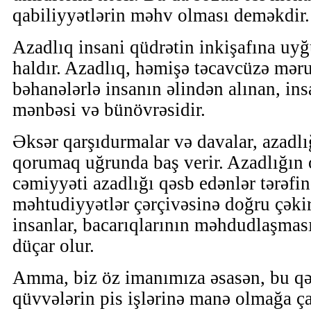
qabiliyyətlərin məhv olması deməkdir.
Azadlıq insani qüdrətin inkişafına uyğ
haldır. Azadlıq, həmişə təcavcüzə məru
bəhanələrlə insanın əlindən alınan, ins
mənbəsi və bünövrəsidir.
Əksər qarşıdurmalar və davalar, azadl
qorumaq uğrunda baş verir. Azadlığın 
cəmiyyəti azadlığı qəsb edənlər tərəfi
məhtudiyyətlər çərçivəsinə doğru çəkir
insanlar, bacarıqlarının məhdudlaşmas
düçar olur.
Amma, biz öz imanımıza əsasən, bu qə
qüvvələrin pis işlərinə manə olmağa ça