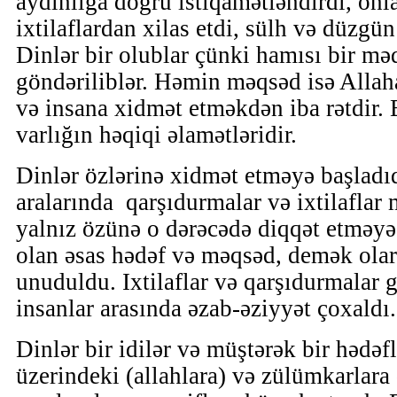
aydınlığa doğru istiqamətləndirdi, onla
ixtilaflardan xilas etdi, sülh və düzgün
Dinlər bir olublar çünki hamısı bir m
göndəriliblər. Həmin məqsəd isə Allah
və insana xidmət etməkdən iba rətdir. 
varlığın həqiqi əlamətləridir.
Dinlər özlərinə xidmət etməyə başladı
aralarında qarşıdurmalar və ixtilaflar
yalnız özünə o dərəcədə diqqət etməyə 
olan əsas hədəf və məqsəd, demək olar
unuduldu. Ixtilaflar və qarşıdurmalar
insanlar arasında əzab-əziyyət çoxaldı.
Dinlər bir idilər və müştərək bir hədəfl
üzerindeki (allahlara) və zülümkarlara