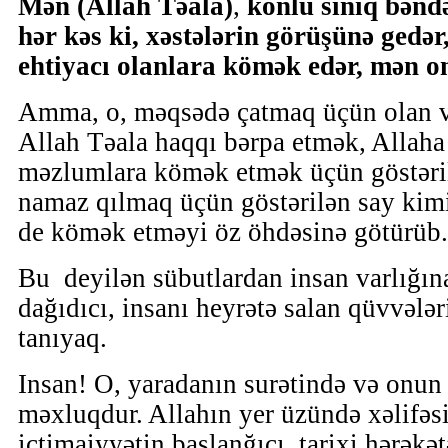
Mən (Allah Təala)
,
könlü sınıq bənd
hər kəs ki, xəstələrin görüşünə gedər,
ehtiyacı olanlara kömək edər, mən 
Amma, o, məqsədə çatmaq üçün olan vas
Allah Təala haqqı bərpa etmək, Allaha x
məzlumlara kömək etmək üçün göstəril
namaz qılmaq üçün göstərilən say kimi
de kömək etməyi öz öhdəsinə götürüb.
Bu deyilən sübutlardan insan varlığın
dağıdıcı, insanı heyrətə salan qüvvələri
tanıyaq.
Insan! O, yaradanın surətində və onun 
məxluqdur. Allahın yer üzündə xəlifəsid
ictimaiyyətin başlanğıcı, tarixi hərəkətə