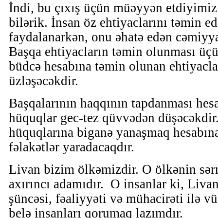
İndi, bu çıxış üçün müəyyən etdiyimi
bilərik. İnsan öz ehtiyaclarını təmin e
faydalanarkən, onu əhatə edən cəmiyya
Başqa ehtiyacların təmin olunması üçü
büdcə hesabına təmin olunan ehtiyaclar
üzləşəcəkdir.
Başqalarının haqqının tapdanması hes
hüquqlar gec-tez qüvvədən düşəcəkdir.
hüquqlarına biganə yanaşmaq hesabına
fəlakətlər yaradacaqdır.
Livan bizim ölkəmizdir. O ölkənin sər
axırıncı adamıdır. O insanlar ki, Liva
şüncəsi, fəaliyyəti və mühacirəti ilə v
belə insanları qorumaq lazımdır.