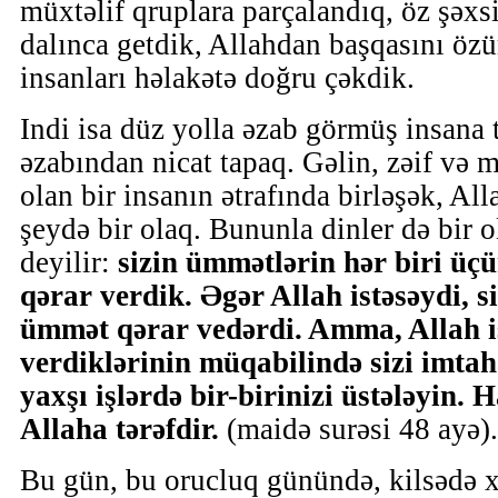
müxtəlif qruplara parçalandıq, öz şəx
dalınca getdik, Allahdan başqasını ö
insanları həlakətə doğru çəkdik.
Indi isa düz yolla əzab görmüş insana 
əzabından nicat tapaq. Gəlin, zəif v
olan bir insanın ətrafında birləşək, Al
şeydə bir olaq. Bununla dinler də bir 
deyilir:
sizin ümmətlərin hər biri üçü
qərar verdik. Əgər Allah istəsəydi, s
ümmət qərar vedərdi. Amma, Allah ist
verdiklərinin müqabilində sizi imtah
yaxşı işlərdə bir-birinizi üstələyin. 
Allaha tərəfdir.
(maidə surəsi 48 ayə).
Bu gün, bu orucluq günündə, kilsədə xr