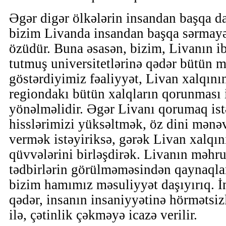
Əgər digər ölkələrin insandan başqa d
bizim Livanda insandan başqa sərmayə
özüdür. Buna əsasən, bizim, Livanın i
tutmuş universitetlərinə qədər bütün 
göstərdiyimiz fəaliyyət, Livan xalqının
regiondakı bütün xalqların qorunması 
yönəlməlidir. Əgər Livanı qorumaq istə
hisslərimizi yüksəltmək, öz dini mənə
vermək istəyiriksə, gərək Livan xalqı
qüvvələrini birləşdirək. Livanın məh
tədbirlərin görülməməsindən qaynaqlan
bizim hamımız məsuliyyət daşıyırıq. İ
qədər, insanın insaniyyətinə hörmətsi
ilə, çətinlik çəkməyə icazə verilir.