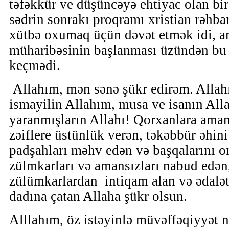
təfəkkür ve düşüncəyə ehtiyac olan bi
sədrin sonrakı proqramı xristian rəhb
xütbə oxumaq üçün dəvət etmək idi, 
müharibəsinin başlanması üzündən bu
keçmədi.
Allahım, mən sənə şükr edirəm. Allah
ismayilin Allahım, musa ve isanın Allah
yaranmışların Allahı! Qorxanlara aman, 
zəiflere üstünlük verən, təkəbbür əhini
padşahları məhv edən və başqalarını on
zülmkarları və amansızları nabud edən,
zülümkarlardan intiqam alan və ədalət
dadına çatan Allaha şükr olsun.
Alllahım, öz istəyinlə müvəffəqiyyət n