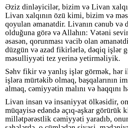
Əziz dinləyicilər, bizim və Livan xalq
Livan xalqının özü kimi, bizim və məs
qoyulan əmanatdir. Livanın cənub və d
olduğuna görə və Allahın: Vətəni sevi
əsasən, qorunması vacib olan əmanətdi
düzgün və azad fikirlərlə, dəqiq işlər
məsulliyyəti tez yerinə yetirməliyik.
Səhv fikir və yanlış işlər görmək, hər i
işləra mürtəkib olmaq, başqalarının im
almaq, cəmiyyətin malını və haqqını 
Livan insan və insaniyyət ölkəsidir, o
müqayisə edəndə açıq-aşkar görürük k
millətpərəstlik cəmiyyəti yaradıb, onun
sahələrdə, o cümlədən siyasi, mədəniy