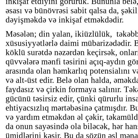
inkişaf etdiyini görürük. Bununla belə
əsası və bünövrəsi sabit qalsa da, şək
dəyişməkdə və inkişaf etməkdədir.
Məsələn; din yalan, ikiüzlülük, təkəb
xüsusiyyətlərlə daimi mübarizədədir. B
köklü surətdə nəzərdən keçirsək, onları
qüvvələrə mənfi təsirini açıq-aydın gör
arasında olan həmkarlıq potensialını 
və alt-üst edir. Belə olan halda, əməkd
faydasız və çirkin formaya salınır. Tə
gücünü təsirsiz edir, çünki qürurlu insa
ehtiyacsızlıq mərtəbəsinə çatmışdır. 
və yardım etməkdən əl çəkir, təkamüldə
da onun sayəsində ola biləcək, hər han
ümidlərini kəsir. Bu da sözün əsl məna