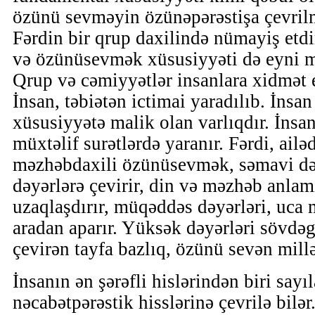
özünü sevməyin özünəpərəstişa çevrilm
Fərdin bir qrup daxilində nümayiş et
və özünüsevmək xüsusiyyəti də eyni mən
Qrup və cəmiyyətlər insanlara xidmət 
İnsan, təbiətən ictimai yaradılıb. İnsan
xüsusiyyətə malik olan varlıqdır. İnsa
müxtəlif surətlərdə yaranır. Fərdi, ailəd
məzhəbdaxili özünüsevmək, səmavi də
dəyərlərə çevirir, din və məzhəb anla
uzaqlaşdırır, müqəddəs dəyərləri, uca
aradan aparır. Yüksək dəyərləri sövdəg
çevirən tayfa bazlıq, özünü sevən millət
İnsanın ən şərəfli hislərindən biri sayı
nəcabətpərəstik hisslərinə çevrilə bilər