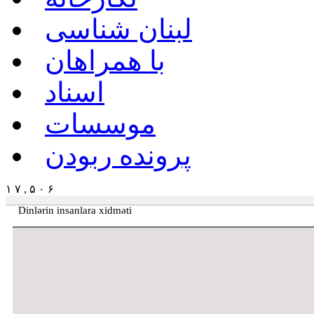
لبنان شناسی
با همراهان
اسناد
موسسات
پرونده ربودن
۱ ۷ , ۵ ۰ ۶
Dinlərin insanlara xidməti