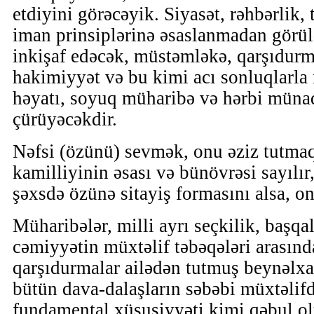
etdiyini görəcəyik. Siyasət, rəhbərlik, t
iman prinsiplərinə əsaslanmadan görül
inkişaf edəcək, müstəmləkə, qarşıdurma
hakimiyyət və bu kimi acı sonluqlarla 
həyatı, soyuq müharibə və hərbi münaq
çürüyəcəkdir.
Nəfsi (özünü) sevmək, onu əziz tutmaq 
kamilliyinin əsası və bünövrəsi sayılır
şəxsdə özünə sitayiş formasını alsa, 
Müharibələr, milli ayrı seçkilik, başqa
cəmiyyətin müxtəlif təbəqələri arasında
qarşıdurmalar ailədən tutmuş beynəlxa
bütün dava-dalaşların səbəbi müxtəlifdi
fundamental xüsusiyyəti kimi qəbul ol