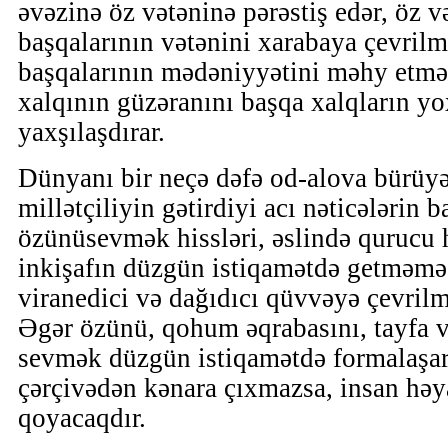
əvəzinə öz vətəninə pərəstiş edər, öz v
başqalarının vətənini xarabaya çevril
başqalarının mədəniyyətini məhy etm
xalqının güzəranını başqa xalqların y
yaxşılaşdırar.
Dünyanı bir neçə dəfə od-alova bürüy
millətçiliyin gətirdiyi acı nəticələrin 
özünüsevmək hissləri, əslində qurucu 
inkişafın düzgün istiqamətdə getməməs
viranedici və dağıdıcı qüvvəyə çevrilmə
Əgər özünü, qohum əqrabasını, tayfa və
sevmək düzgün istiqamətdə formalaşa
çərçivədən kənara çıxmazsa, insan həy
qoyacaqdır.