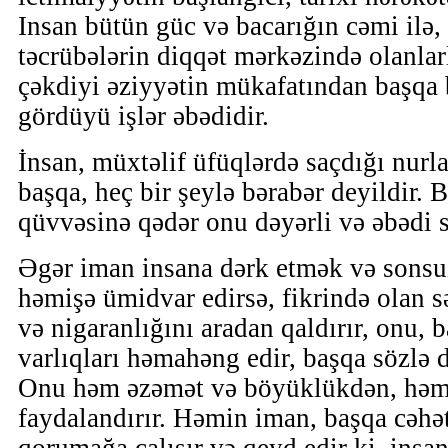
Insan bütün güc və bacarığın cəmi ilə,
təcrübələrin diqqət mərkəzində olanlar
çəkdiyi əziyyətin mükafatından başqa 
gördüyü işlər əbədidir.
İnsan, müxtəlif üfüqlərdə saçdığı nurl
başqa, heç bir şeylə bərabər deyildir. 
qüvvəsinə qədər onu dəyərli və əbədi s
Əgər iman insana dərk etmək və sonsuz
həmişə ümidvar edirsə, fikrində olan sə
və nigaranlığını aradan qaldırır, onu, 
varlıqları həmahəng edir, başqa sözlə d
Onu həm əzəmət və böyüklükdən, həm
faydalandırır. Həmin iman, başqa cəhətl