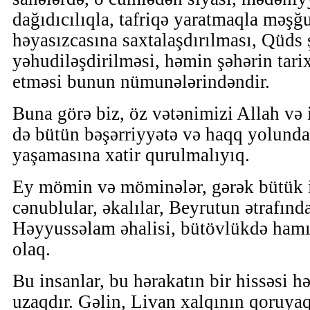
dağıdıcılıqla, tafriqə yaratmaqla məşğu
həyasızcasına saxtalaşdırılması, Qüds 
yəhudiləşdirilməsi, həmin şəhərin tari
etməsi bunun nümunələrindəndir.
Buna görə biz, öz vətənimizi Allah və i
də bütün bəşərriyyətə və haqq yolunda
yaşamasına xatir qurulmalıyıq.
Ey mömin və möminələr, gərək bütük in
cənublular, əkalılar, Beyrutun ətrafında
Həyyussəlam əhalisi, bütövlükdə hamı
olaq.
Bu insanlar, bu hərakatın bir hissəsi 
uzaqdır. Gəlin, Livan xalqının qoruya