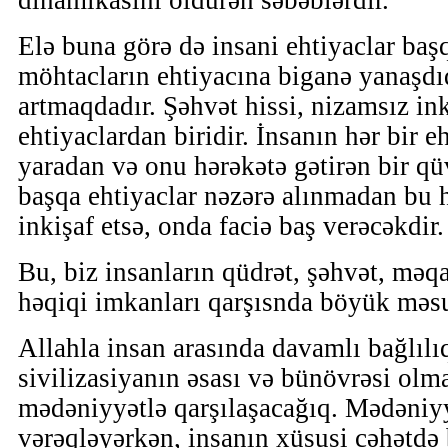
dinamikasını öldürən səbəblərdir.
Elə buna görə də insani ehtiyaclar başq
möhtacların ehtiyacına biganə yanaşdı
artmaqdadır. Şəhvət hissi, nizamsız in
ehtiyaclardan biridir. İnsanın hər bir 
yaradan və onu hərəkətə gətirən bir q
başqa ehtiyaclar nəzərə alınmadan bu h
inkişaf etsə, onda faciə baş verəcəkdir.
Bu, biz insanların qüdrət, şəhvət, məq
həqiqi imkanları qarşısnda böyük məsu
Allahla insan arasında davamlı bağlılı
sivilizasiyanın əsası və bünövrəsi olma
mədəniyyətlə qarşılaşacağıq. Mədəniyy
vərəqləyərkən, insanın xüsusi cəhətdə b