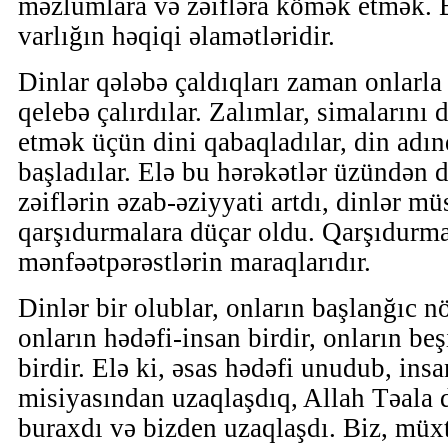
məzlumlara və zəifləra kömək etmək. B
varlığın həqiqi əlamətləridir.
Dinlar qələbə çaldıqları zaman onlarla 
qelebə çalırdılar. Zalımlar, simalarını
etmək üçün dini qabaqladılar, din ad
başladılar. Elə bu hərəkətlər üzündən 
zəiflərin əzab-əziyyati artdı, dinlər mü
qarşıdurmalara düçar oldu. Qarşıdurmal
mənfəətpərəstlərin maraqlarıdır.
Dinlər bir olublar, onların başlanğıc nö
onların hədəfi-insan birdir, onların beş
birdir. Elə ki, əsas hədəfi unudub, ins
misiyasından uzaqlaşdıq, Allah Təala d
buraxdı və bizden uzaqlaşdı. Biz, müxt