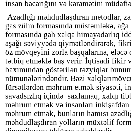
insan bacarığını və kəramətini müdafi
Azadlığı məhdudlaşdıran metodlar, za
gas zülm formasında müstəmləkə, ağa 
formasında gah xalqa himayədarlıq iddia
aşağı səviyyədə qiymətləndirərək, fikri
öz mövqeyini zorla başqalarına, eləcə 
tətbiq etməklə baş verir. İqtisadi fiki
baxımından göstərilən təzyiqlər bunum
nümunələrindəndir. Bəzi xalqlarımöv
fürsətlərdən məhrum etmək siyasəti, in
savadsızlıq içində saxlamaq, xalqı ti
məhrum etmək və insanları inkişafdan
məhrum etmək, bunların hamısı azadlığ
məhdudlaşdıran yolların müxtəlif forma