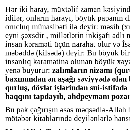
Hər iki haray, müxtəlif zaman kəsiyind
idilər, onların harayı, böyük papanın di
orucluq münasibəti ilə deyir: məsih (xr
eyni şəxsdir , millətlərin inkişafı ad
insan kəraməti üçün narahat olur və İs
məbəddə (kilsədə) deyir: Bu böyük bir 
insanlıq kəramətinə olunan böyük xəyan
yenə buyurur:
zalımların
nizamı (qur
baxımından ən aşağı səviyyədə olan 
qurluş, dövlət işlərindən sui-istifadə
haqqını tapdayıb, ahdpeymanı poza
Bu pak çağırışın əsas məqsədlə-Allah 
mötəbər kitablarında deyilənlərlə hans